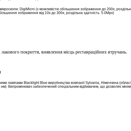
ікроскопи: DigiMicro (з можливістю збільшення зображення до 200х, роздільна
більшення зображення від 10х до 300x, роздільна здатність 5.0Mpx)
 і лакового покриття, виявлення місць реставраційних втручань.
ми лампами Blacklight Blue виробництва компанії Sylvania, Німеччина (облас
 нм). Випромінювач забезпечений спеціальним відбивачем, що дозволяє мінім