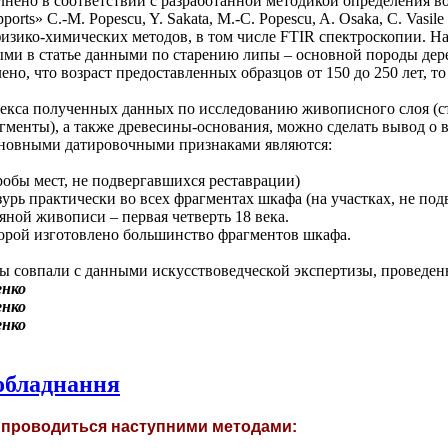
нено в соответствии с разработанной методикой определения во
ports» C.-M. Popescu, Y. Sakata, M.-C. Popescu, A. Osaka, C. Vasile (
физико-химических методов, в том числе FTIR спектроскопии. 
ыми в статье данными по старению липы – основной породы дер
но, что возраст предоставленных образцов от 150 до 250 лет, т
лекса полученных данных по исследованию живописного слоя (с
гменты), а также древесины-основания, можно сделать вывод о
Основными датировочными признаками являются:
робы мест, не подвергавшихся реставрации)
урь практически во всех фрагментах шкафа (на участках, не под
яной живописи – первая четверть 18 века.
оторой изготовлено большинство фрагментов шкафа.
ы совпали с данными искусствоведческой экспертизы, проведен
 обладнання
а проводиться наступними методами: