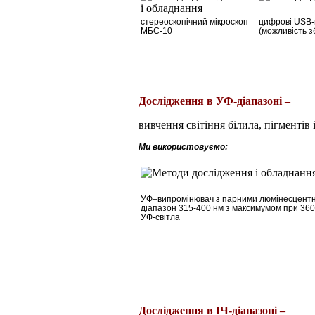
стереоскопічний мікроскоп
цифрові USB-м
МБС-10
(можливість з
Дослідження в УФ-діапазоні –
вивчення світіння білила, пігментів
Ми використовуємо:
УФ
–
випромінювач з парними люмінесцентни
діапазон 315-400 нм з максимумом при 360
УФ-світла
Дослідження
в
ІЧ-
діапазоні
–