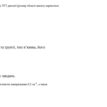
му
TFT
дисплеї (розмір області аналізу варіюється
та ґрунті,
тип
в
’
язива
, його
 завдань.
-1
точністю вимірювання 0,5 см
, а також