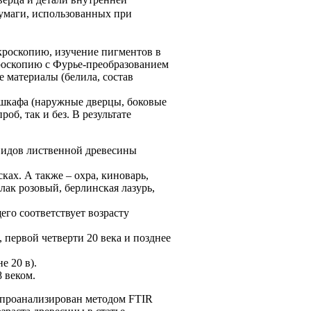
бумаги, использованных при
кроскопию, изучение пигментов в
роскопию с Фурье-преобразованием
 материалы (белила, состав
 шкафа (наружные дверцы, боковые
об, так и без. В результате
 видов лиственной древесины
ах. А также – охра, киноварь,
лак розовый, берлинская лазурь,
его соответствует возрасту
 первой четверти 20 века и позднее
е 20 в).
 веком.
л проанализирован методом FTIR