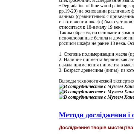
спектроскопии. Исследование выпол
«Degradation of lime wood painting sup
pp.19-29) на основании различных 
данных (сравнительно c приведенн
изготовлении шкафа) было установле
относиться к 18-началу 19 века.
Таким образом, на основании комп
использованные белила и другие пи
росписи шкафа не ранее 18 века. 
1. Степень полимеризации масла (п
2. Наличие пигмента Берлинская лаз
начала применения пигмента в масл
3. Возраст древесины (липы), из к
Выводы технологической экспертиз
Методи дослідження і
Дослідження творів мистецтв