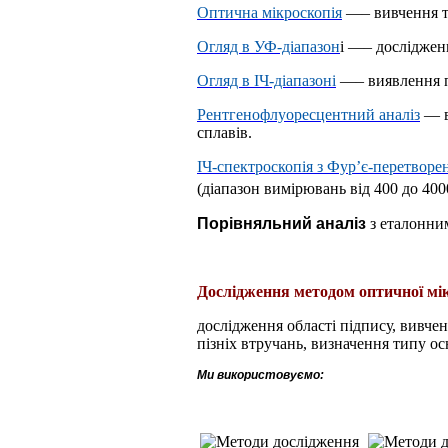
Оптична мікроскопія
—
– вивчення т
Огляд в УФ-діапазон
і
—
– дослідженн
Огляд в ІЧ-діапазоні
—
– виявлення п
Рентгенофлуоресцентний аналіз
—
в
сплавів.
ІЧ-спектроскопія з Фур’є-перетворе
(діапазон вимірювань від 400 до 400
Порівняльний аналіз
з еталонним
Дослідження методом оптичної мік
дослідження області підпису, вивче
пізніх втручань, визначення типу ос
Ми використовуємо: