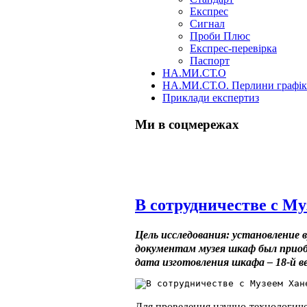
Експрес
Сигнал
Проби Плюс
Експрес-перевірка
Паспорт
НА.МИ.СТ.О
НА.МИ.СТ.О. Перлини графі
Приклади експертиз
Ми в соцмережах
Skip
В сотрудничестве с М
to
content
Цель исследования: установление 
документам музея шкаф был приобр
дата изготовления шкафа – 18-й ве
Для проведения научно-технологиче