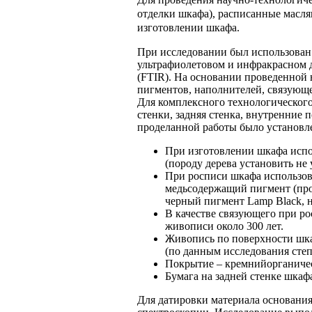
отделки шкафа), расписанные масля
изготовлении шкафа.
При исследовании был использован
ультрафиолетовом и инфракрасном 
(FTIR). На основании проведенной 
пигментов, наполнителей, связующ
Для комплексного технологического
стенки, задняя стенка, внутренние п
проделанной работы было установл
При изготовлении шкафа испол
(породу дерева установить не 
При росписи шкафа использова
медьсодержащий пигмент (проб
черный пигмент Lamp Black, н
В качестве связующего при ро
живописи около 300 лет.
Живопись по поверхности шкаф
(по данным исследования сте
Покрытие – кремнийорганическ
Бумага на задней стенке шкаф
Для датировки материала основания