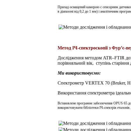
Прилад оснащений камерою
c
сенсорним датчико
в діапазоні від 0,2 до 1 мм) і аналітичним прогр
Метод ІЧ-спектроскопії з Фур’є-п
Дослідження методом
ATR
–
FTIR
до
порівняльний
вік,
ступінь старіння 
Ми використовуємо:
Спектрометр VERTEX 70
(
Bruker, 
Використання спектрометра ідеально
Встановлене програмне забезпечення OPUS 65 доз
використовувати бібліотеки ІЧ-спектрів еталонів.