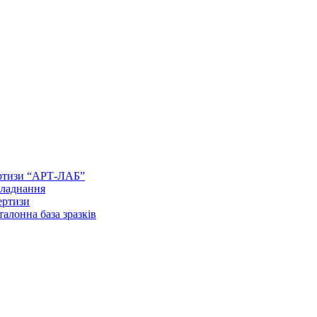
ертизи “АРТ-ЛАБ”
бладнання
ертизи
талонна база зразків