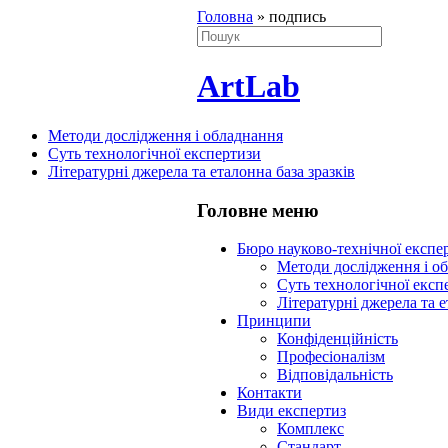
Головна
»
подпись
ArtLab
Методи дослідження і обладнання
Суть технологічної експертизи
Літературні джерела та еталонна база зразків
Головне меню
Бюро науково-технічної експ
Методи дослідження і о
Суть технологічної експ
Літературні джерела та е
Принципи
Конфіденційність
Професіоналізм
Відповідальність
Контакти
Види експертиз
Комплекс
Стандарт