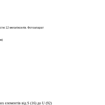
стю 12 мегапікселів. Фотоапарат
нм)
них елементів від
S
(16) до
U
(92)