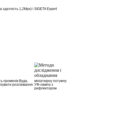
 здатність 1,2Mpx) і SIGETA Expert
ть променів Вуда,
мініатюрну потужну
ізувати розсіювання
УФ-лампа з
рефлектором