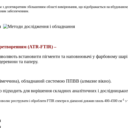
м з десятикратним збільшенням області вимірювання, що відображається на вбудовано
амним забезпеченням.
еретворенням (
ATR
-FTIR) –
зволяють встановити пігменти та наповнювачі у фарбовому шарі 
деревини та паперу.
Німеччина
)
, обладнаний
системою
ППВВ
(алмазне вікно).
 підходить для вирішення складних аналітичних і дослідницьких
-1
воляє реєструвати і обробляти FTIR спектри в діапазоні довжин хвиль 400-4500 см
з 