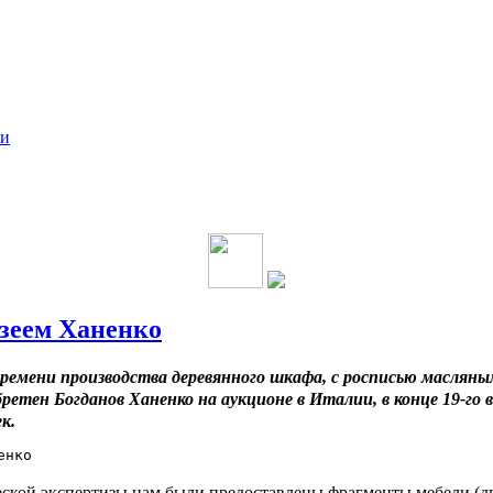
ки
узеем Ханенко
времени производства деревянного шкафа, с росписью масляны
етен Богданов Ханенко на аукционе в Италии, в конце 19-го в
к.
ской экспертизы нам были предоставлены фрагменты мебели (д