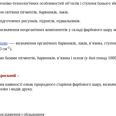
ехніко-технологічних особливостей об’єктів і ступеня їхнього з
я світіння пігментів, барвників, лаків.
ідготовчих рисунків, підписів, підмальовків.
изначення неорганічних компонентів у складі фарбового шару жив
нням
—
– визначення органічних барвників, лаків, в’язива, ступен
-1
0 см
).
и базами пігментів, барвників, в’язива і основ (у базі понад 10
роскопії –
ння наявності ознак природного старіння фарбового шару, визна
нови і видів друку.