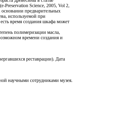
зраста древесины в статье
е-Preservation Science, 2005, Vol 2,
На основании предварительных
ева, используемой при
о есть время создания шкафа может
тепень полимеризации масла,
 возможном времени создания и
вергавшихся реставрации). Дата
ной научными сотрудниками музея.