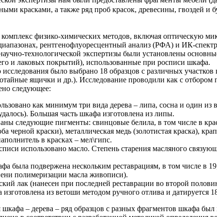
ными красками, а также ряд проб красок, древесины, гвоздей и 
 комплекс физико-химических методов, включая оптическую ми
диапазонах, рентгенофлуоресцентный анализ (РФА) и ИК-спект
научно-технологической экспертизы были установлены основные
его и лаковых покрытий), использованные при росписи шкафа.
 исследования было выбрано 18 образцов с различных участков
отайные ящички и др.). Исследование проводили как с отбором пр
ено следующее:
ьзовано как минимум три вида дерева – липа, сосна и один из
удалось). Большая часть шкафа изготовлена из липы.
ны следующие пигменты: свинцовые белила, в том числе в краск
а черной краски), металлическая медь (золотистая краска), крап
аполнитель в красках – мел\гипс.
списи использовано масло. Степень старения масляного связующ
а была подвержена нескольким реставрациям, в том числе в 19,
пени полимеризации масла живописи).
ий лак (нанесен при последней реставрации во второй половин
а изготовлена из ветоши методом ручного отлива и датируется 18
 шкафа – дерева – ряд образцов с разных фрагментов шкафа бы