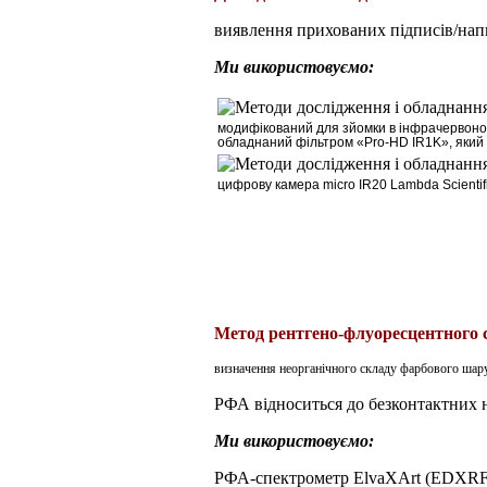
виявлення прихованих підписів/напи
Ми використовуємо:
м
одифікований для зйомки в інфрачервоно
обладнаний фільтром
«Pro-HD IR1K»
, яки
цифрову камера
micro
IR
20
Lambda
Scientif
Метод рентгено-флуоресцентного 
визначення неорганічного складу фарбового шару,
РФА відноситься до безконтактних н
Ми використовуємо:
РФА-спектрометр ElvaXArt (EDXRF) 