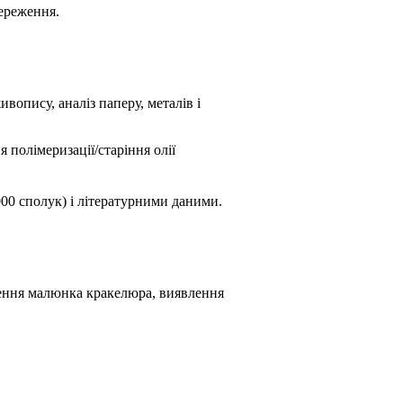
береження.
опису, аналіз паперу, металів і
я полімеризації/старіння олії
0000 сполук) і літературними даними.
чення малюнка кракелюра, виявлення