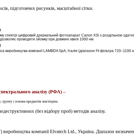
сів, підготовчих рисунків, масштабної сітки.
му спектрі цифровий дзеркальний фотоапарат Canon XSi з роздільною здатні
й дозволяє проводити зйомку при довжині хвилі 1000 нм
ica
виробництва компанії
LAMBDA
SpA
, Італія (діапазон ІЧ-фільтра 720–1100 
спектрального аналізу (РФА) –
 ґрунту і основи предметів мистецтва.
едеструктивних (без відбору проб) методів аналізу.
виробництва компанії Elvatech Ltd., Україна
. Діапазон визначе