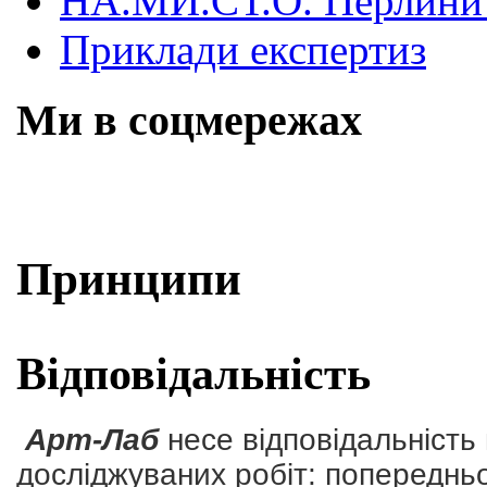
НА.МИ.СТ.О. Перлини 
Приклади експертиз
Ми в соцмережах
Skip
Принципи
to
content
Відповідальність
Арт-Лаб
несе відповідальність
досліджуваних робіт: попереднь