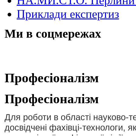
НА.МИ.СТ.О. Перлини 
Приклади експертиз
Ми в соцмережах
Skip
Професіоналізм
to
content
Професіоналізм
Для роботи в області науково-т
досвідчені фахівці-технологи, як