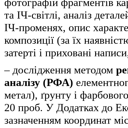
фотографій фрагментів ка
та ІЧ-світлі, аналіз детал
ІЧ-променях, опис характе
композиції (за їх наявніс
затерті і приховані написи
– дослідження методом
ре
аналізу (РФА)
елементного
метал), ґрунту і фарбово
20 проб. У Додатках до Ек
зазначенням координат міс