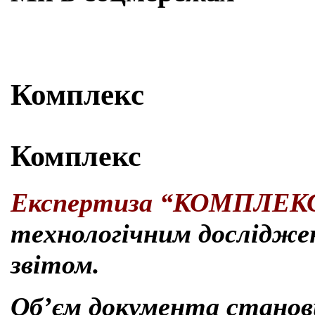
Skip
Комплекс
to
content
Комплекс
Експертиза “КОМПЛЕК
технологічним дослідже
звітом.
Об’єм документа станови