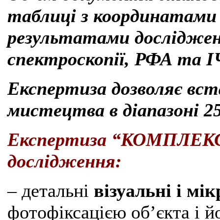
таблиці з координатами м
результатами дослідже
спектроскопії, РФА та І
Експертиза дозволяє вс
мистецтва в діапазоні 25
Експертиза “КОМПЛЕКС”
дослідження:
– детальні
візуальні і мі
фотофіксацією об’єкта і й