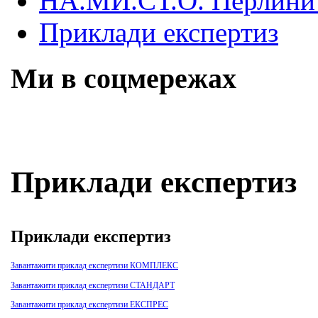
НА.МИ.СТ.О. Перлини 
Приклади експертиз
Ми в соцмережах
Skip
Приклади експертиз
to
content
Приклади експертиз
Завантажити приклад експертизи КОМПЛЕКС
Завантажити приклад експертизи СТАНДАРТ
Завантажити приклад експертизи ЕКСПРЕС