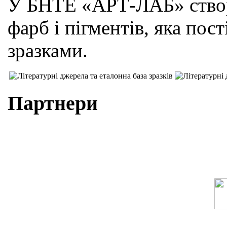
У БНТЕ «АРТ-ЛАБ» створ
фарб і пігментів, яка по
зразками.
Партнери