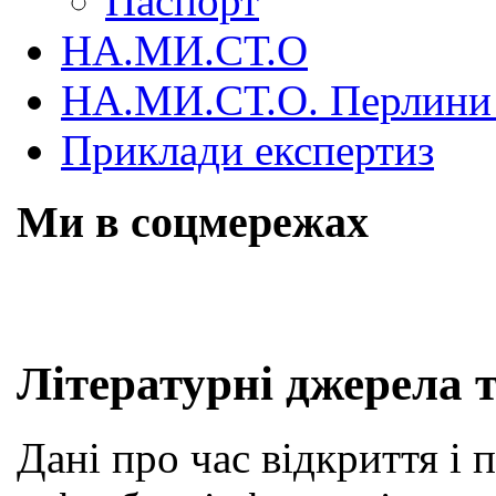
Паспорт
НА.МИ.СТ.О
НА.МИ.СТ.О. Перлини 
Приклади експертиз
Ми в соцмережах
Skip
Літературні джерела т
to
content
Дані про час відкриття і 