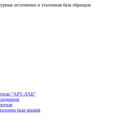
урные источники и эталонная база образцов
ертизи “АРТ-ЛАБ”
бладнання
ертизи
талонна база зразків