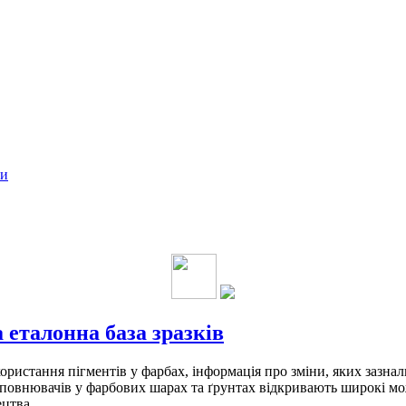
ки
 еталонна база зразків
користання пігментів у фарбах, інформація про зміни, яких зазна
наповнювачів у фарбових шарах та ґрунтах відкривають широкі м
ецтва.