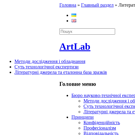
Головна
»
Главный раздел
»
Литерат
ArtLab
Методи дослідження і обладнання
Суть технологічної експертизи
Літературні джерела та еталонна база зразків
Головне меню
Бюро науково-технічної експ
Методи дослідження і о
Суть технологічної експ
Літературні джерела та е
Принципи
Конфіденційність
Професіоналізм
Відповідальність