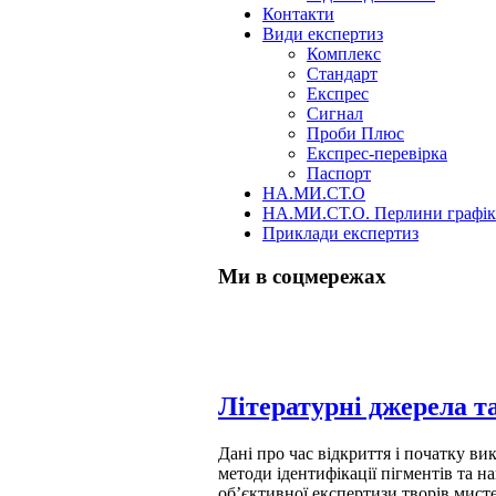
Контакти
Види експертиз
Комплекс
Стандарт
Експрес
Сигнал
Проби Плюс
Експрес-перевірка
Паспорт
НА.МИ.СТ.О
НА.МИ.СТ.О. Перлини графі
Приклади експертиз
Ми в соцмережах
Skip
Літературні джерела та
to
content
Дані про час відкриття і початку ви
методи ідентифікації пігментів та 
об’єктивної експертизи творів мист