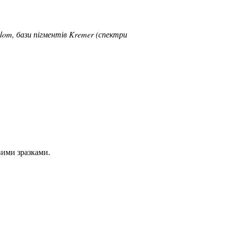
dom, бази пігментів Kremer (спектри
вими зразками.