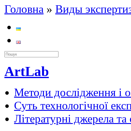
Головна
»
Виды эксперти
ArtLab
Методи дослідження і 
Суть технологічної екс
Літературні джерела та 