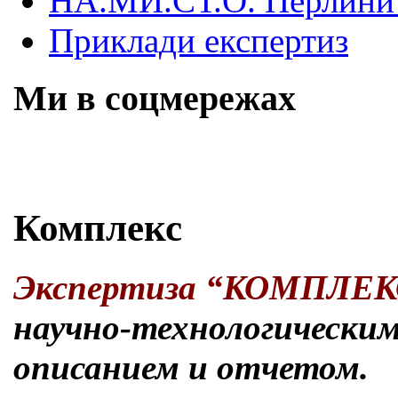
НА.МИ.СТ.О. Перлини 
Приклади експертиз
Ми в соцмережах
Skip
Комплекс
to
content
Экспертиза “КОМПЛЕ
научно-технологическим
описанием и отчетом.