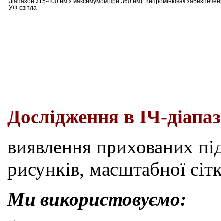
діапазон 315-400 нм з максимумом при 360 нм). Випромінювач забезпечен
УФ-світла
Дослідження
в
ІЧ-
діапа
виявлення прихованих під
рисунків, масштабної сітк
Ми використовуємо: