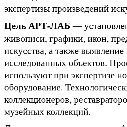
экспертизы п
роизведений иск
Цель АРТ-ЛАБ —
установле
живописи, графики, икон, пр
искусства
, а также
выявление 
исследованных объектов. Про
используют при экспертизе н
оборудование.
Технологическ
коллекционеров, реставраторо
музейных коллекций.