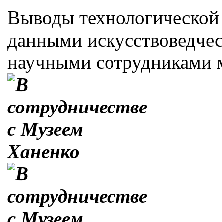
Выводы технологической 
данными искусствоведчес
научными сотрудниками м