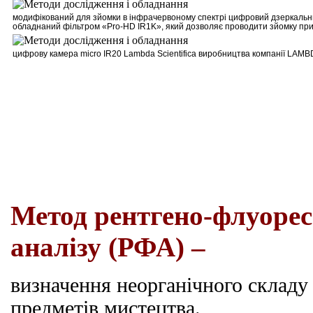
м
одифікований для зйомки в інфрачервоному спектрі цифровий дзеркальни
обладнаний фільтром
«Pro-HD IR1K»
, який дозволяє проводити зйомку при
цифрову камера
micro
IR
20
Lambda
Scientifica
виробництва компанії
LAMB
Метод рентгено-флуорес
аналізу (РФА) –
визначення неорганічного складу 
предметів мистецтва.