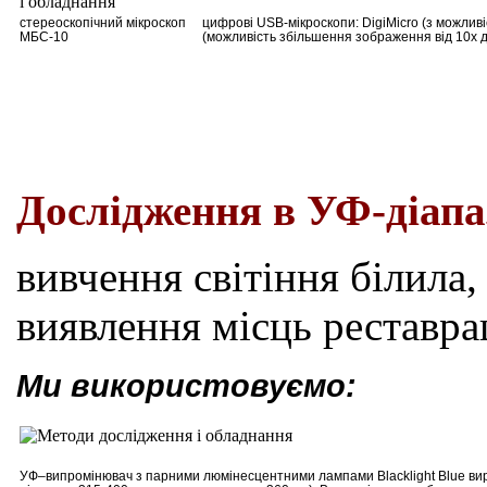
стереоскопічний мікроскоп
цифрові USB-мікроскопи: DigiMicro (з можлив
МБС-10
(можливість збільшення зображення від 10х д
Дослідження в УФ-діапа
вивчення світіння білила,
виявлення місць реставра
Ми використовуємо:
УФ
–
випромінювач з парними люмінесцентними лампами Blacklight Blue вир