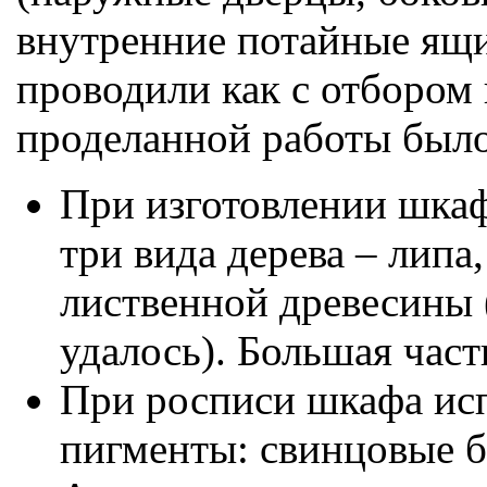
внутренние потайные ящи
проводили как с отбором п
проделанной работы было
При изготовлении шка
три вида дерева – липа,
лиственной древесины 
удалось). Большая част
При росписи шкафа ис
пигменты: свинцовые бе