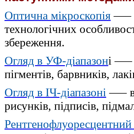
Оптична мікроскопія
—
–
технологічних особливост
збереження.
Огляд в УФ-діапазон
і
—
–
пігментів, барвників, лакі
Огляд в ІЧ-діапазоні
—
– 
рисунків, підписів, підма
Рентгенофлуоресцентний 