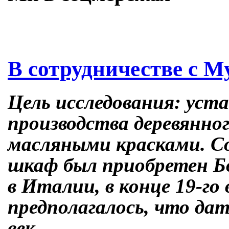
Skip
В сотрудничестве с М
to
content
Цель исследования: уст
производства деревянно
масляными красками. С
шкаф был приобретен Бо
в Италии, в конце 19-го 
предполагалось, что да
век.