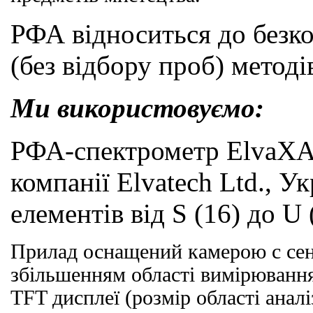
РФА відноситься до безк
(без відбору проб) методів
Ми використовуємо:
РФА-спектрометр ElvaXA
компанії Elvatech Ltd., Ук
елементів від
S
(16) до
U
Прилад оснащений камерою
c
сен
збільшенням області вимірювання
TFT
дисплеї (розмір області аналіз