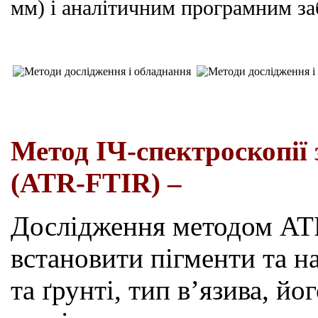
мм) і аналітичним програмним за
Метод ІЧ-спектроскопії
(
ATR
-FTIR) –
Дослідження методом
AT
встановити пігменти та н
та ґрунті,
тип
в
’
язива
, йо