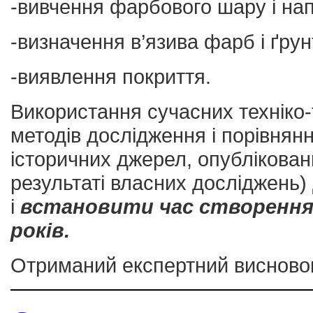
-вивчення фарбового шару і на
-визначення в’язива фарб і ґрун
-виявлення покриття.
Використання сучасних техніко-т
методів дослідження і порівнян
історичних джерел, опубліковани
результаті власних досліджень)
і
встановити час створення
років.
Отриманий експертний висновок 