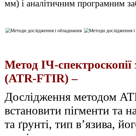
мм) і аналітичним програмним за
Метод ІЧ-спектроскопії
(
ATR
-FTIR) –
Дослідження методом
AT
встановити пігменти та н
та ґрунті,
тип
в
’
язива
, йо