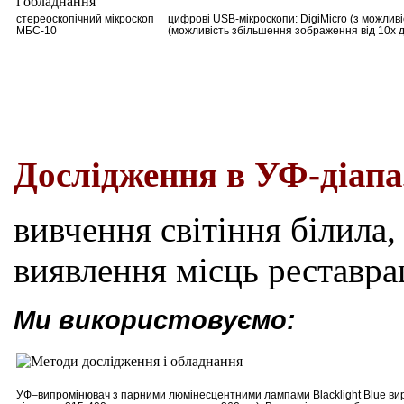
стереоскопічний мікроскоп
цифрові USB-мікроскопи: DigiMicro (з можлив
МБС-10
(можливість збільшення зображення від 10х д
Дослідження в УФ-діапа
вивчення світіння білила,
виявлення місць реставра
Ми використовуємо:
УФ
–
випромінювач з парними люмінесцентними лампами Blacklight Blue вир