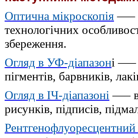
Оптична мікроскопія
—
–
технологічних особливост
збереження.
Огляд в УФ-діапазон
і
—
–
пігментів, барвників, лакі
Огляд в ІЧ-діапазоні
—
– 
рисунків, підписів, підма
Рентгенофлуоресцентний 