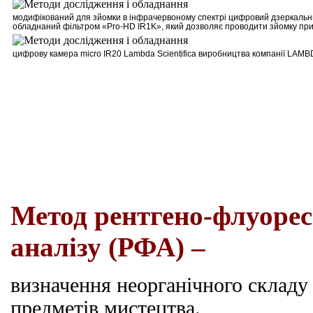
м
одифікований для зйомки в інфрачервоному спектрі цифровий дзеркальни
обладнаний фільтром
«Pro-HD IR1K»
, який дозволяє проводити зйомку при
цифрову камера
micro
IR
20
Lambda
Scientifica
виробництва компанії
LAMB
Метод рентгено-флуорес
аналізу (РФА) –
визначення неорганічного складу 
предметів мистецтва.