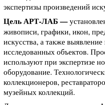
экспертизы п
роизведений иск
Цель АРТ-ЛАБ —
установле
живописи, графики, икон, пр
искусства
, а также
выявление 
исследованных объектов. Про
используют при экспертизе н
оборудование.
Технологическ
коллекционеров, реставраторо
музейных коллекций.