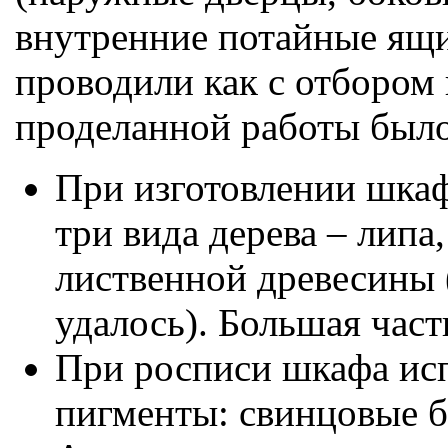
внутренние потайные ящи
проводили как с отбором п
проделанной работы было
При изготовлении шка
три вида дерева – липа,
лиственной древесины 
удалось). Большая част
При росписи шкафа ис
пигменты: свинцовые бе