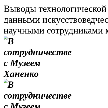
Выводы технологической 
данными искусствоведчес
научными сотрудниками м