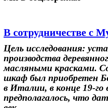
Skip
В сотрудничестве с М
to
content
Цель исследования: уст
производства деревянно
масляными красками. С
шкаф был приобретен Бо
в Италии, в конце 19-го 
предполагалось, что да
век.