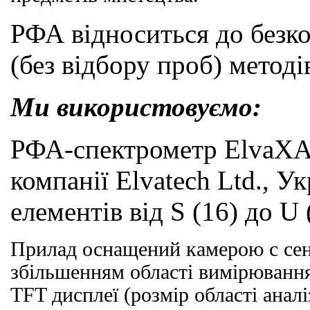
РФА відноситься до безк
(без відбору проб) методів
Ми використовуємо:
РФА-спектрометр ElvaXA
компанії Elvatech Ltd., Ук
елементів від
S
(16) до
U
Прилад оснащений камерою
c
сен
збільшенням області вимірювання
TFT
дисплеї (розмір області аналіз