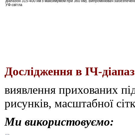
діапазон 315-400 нм з максимумом при 360 нм). Випромінювач забезпечен
УФ-світла
Дослідження
в
ІЧ-
діапа
виявлення прихованих під
рисунків, масштабної сітк
Ми використовуємо: