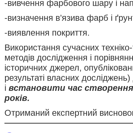
-вивчення фарбового шару і на
-визначення в’язива фарб і ґрун
-виявлення покриття.
Використання сучасних техніко-т
методів дослідження і порівнян
історичних джерел, опубліковани
результаті власних досліджень)
і
встановити час створення
років.
Отриманий експертний висновок 