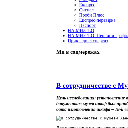
Експрес
Сигнал
Проби Плюс
Експрес-перевірка
Паспорт
НА.МИ.СТ.О
НА.МИ.СТ.О. Перлини графі
Приклади експертиз
Ми в соцмережах
Skip
В сотрудничестве с М
to
content
Цель исследования: установление 
документам музея шкаф был приобр
дата изготовления шкафа – 18-й ве
Для проведения научно-технологиче