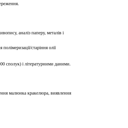
береження.
опису, аналіз паперу, металів і
я полімеризації/старіння олії
0000 сполук) і літературними даними.
чення малюнка кракелюра, виявлення