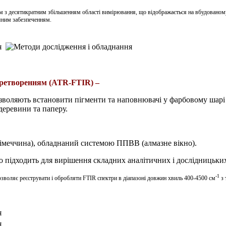
м з десятикратним збільшенням області вимірювання, що відображається на вбудовано
амним забезпеченням.
еретворенням (
ATR
-FTIR) –
зволяють встановити пігменти та наповнювачі у фарбовому шарі 
деревини та паперу.
Німеччина
)
, обладнаний
системою
ППВВ
(алмазне вікно).
 підходить для вирішення складних аналітичних і дослідницьких
-1
воляє реєструвати і обробляти FTIR спектри в діапазоні довжин хвиль 400-4500 см
з 