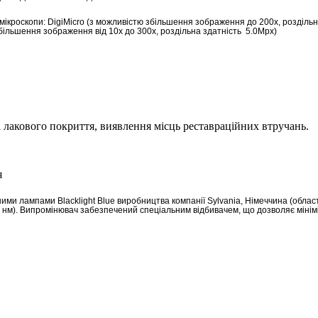
ікроскопи: DigiMicro (з можливістю збільшення зображення до 200х, роздільна
більшення зображення від 10х до 300x, роздільна здатність 5.0Mpx)
 і лакового покриття, виявлення місць реставраційних втручань.
ми лампами Blacklight Blue виробництва компанії Sylvania, Німеччина (облас
 нм). Випромінювач забезпечений спеціальним відбивачем, що дозволяє мінім