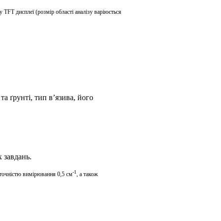
му
TFT
дисплеї (розмір області аналізу варіюється
та ґрунті,
тип
в
’
язива
, його
 завдань.
-1
точністю вимірювання 0,5 см
, а також