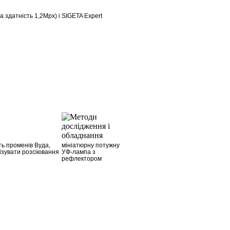
 здатність 1,2Mpx) і SIGETA Expert
ть променів Вуда,
мініатюрну потужну
ізувати розсіювання
УФ-лампа з
рефлектором