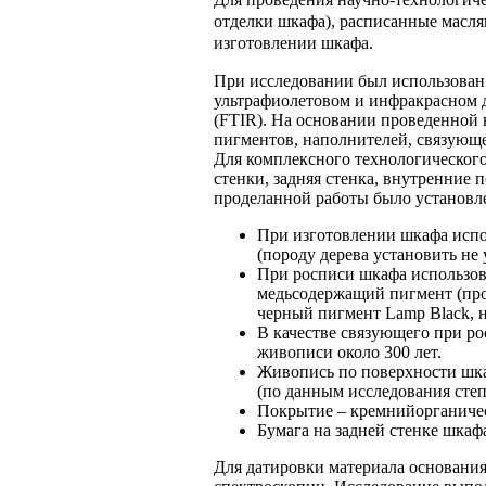
отделки шкафа), расписанные масля
изготовлении шкафа.
При исследовании был использован
ультрафиолетовом и инфракрасном 
(FTIR). На основании проведенной 
пигментов, наполнителей, связующ
Для комплексного технологического
стенки, задняя стенка, внутренние п
проделанной работы было установл
При изготовлении шкафа испол
(породу дерева установить не 
При росписи шкафа использова
медьсодержащий пигмент (проб
черный пигмент Lamp Black, н
В качестве связующего при ро
живописи около 300 лет.
Живопись по поверхности шкаф
(по данным исследования сте
Покрытие – кремнийорганическ
Бумага на задней стенке шкаф
Для датировки материала основания