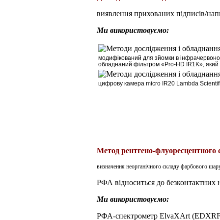
виявлення прихованих підписів/напи
Ми використовуємо:
м
одифікований для зйомки в інфрачервоно
обладнаний фільтром
«Pro-HD IR1K»
, яки
цифрову камера
micro
IR
20
Lambda
Scientif
Метод рентгено-флуоресцентного 
визначення неорганічного складу фарбового шару,
РФА відноситься до безконтактних н
Ми використовуємо:
РФА-спектрометр ElvaXArt (EDXRF) 