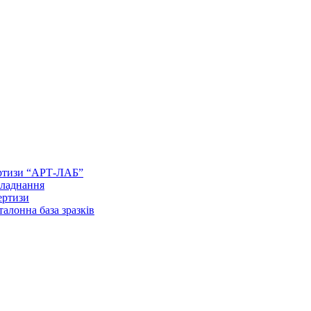
ертизи “АРТ-ЛАБ”
бладнання
ертизи
талонна база зразків