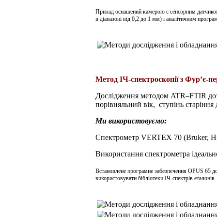
Прилад оснащений камерою
c
сенсорним датчико
в діапазоні від 0,2 до 1 мм) і аналітичним прогр
Метод ІЧ-спектроскопії з Фур’є-п
Дослідження методом
ATR
–
FTIR
до
порівняльний
вік,
ступінь старіння 
Ми використовуємо:
Спектрометр VERTEX 70
(
Bruker, 
Використання спектрометра ідеально
Встановлене програмне забезпечення OPUS 65 доз
використовувати бібліотеки ІЧ-спектрів еталонів.