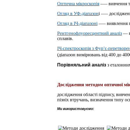
Оптична мікроскопія
—
– вивчення т
Огляд в УФ-діапазон
і
—
– дослідженн
Огляд в ІЧ-діапазоні
—
– виявлення п
Рентгенофлуоресцентний аналіз
—
в
сплавів.
ІЧ-спектроскопія з Фур’є-перетворе
(діапазон вимірювань від 400 до 400
Порівняльний аналіз
з еталонним
Дослідження методом оптичної мік
дослідження області підпису, вивче
пізніх втручань, визначення типу ос
Ми використовуємо: