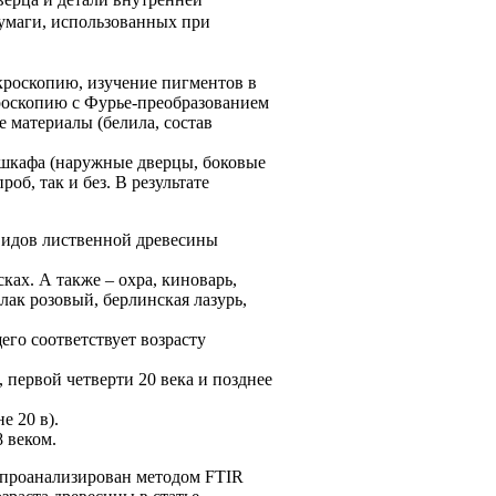
бумаги, использованных при
кроскопию, изучение пигментов в
роскопию с Фурье-преобразованием
 материалы (белила, состав
 шкафа (наружные дверцы, боковые
об, так и без. В результате
 видов лиственной древесины
ах. А также – охра, киноварь,
лак розовый, берлинская лазурь,
его соответствует возрасту
 первой четверти 20 века и позднее
е 20 в).
 веком.
л проанализирован методом FTIR