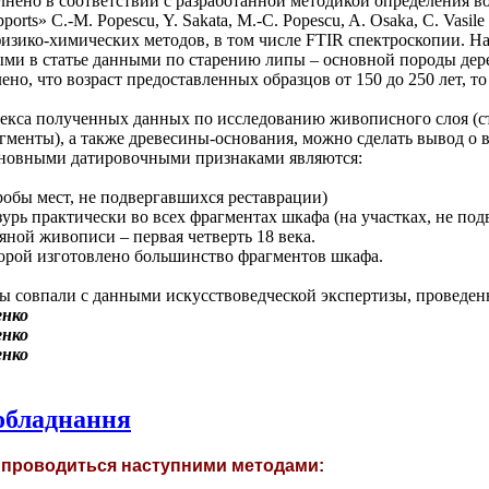
нено в соответствии с разработанной методикой определения во
ports» C.-M. Popescu, Y. Sakata, M.-C. Popescu, A. Osaka, C. Vasile (
физико-химических методов, в том числе FTIR спектроскопии. 
ыми в статье данными по старению липы – основной породы дер
но, что возраст предоставленных образцов от 150 до 250 лет, т
лекса полученных данных по исследованию живописного слоя (с
гменты), а также древесины-основания, можно сделать вывод о
Основными датировочными признаками являются:
робы мест, не подвергавшихся реставрации)
урь практически во всех фрагментах шкафа (на участках, не под
яной живописи – первая четверть 18 века.
оторой изготовлено большинство фрагментов шкафа.
ы совпали с данными искусствоведческой экспертизы, проведен
 обладнання
а проводиться наступними методами: