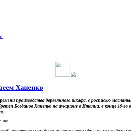
ки
узеем Ханенко
времени производства деревянного шкафа, с росписью масляны
етен Богданов Ханенко на аукционе в Италии, в конце 19-го в
к.
ской экспертизы нам были предоставлены фрагменты мебели (д