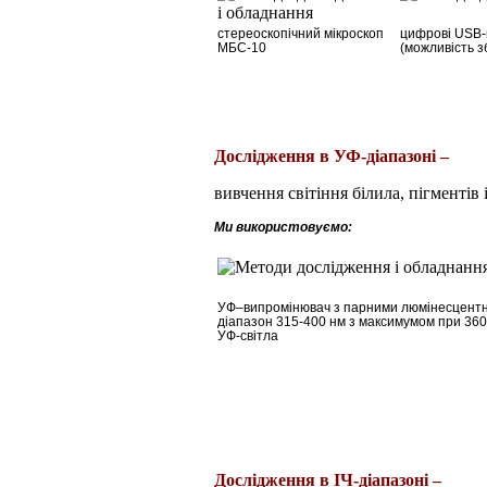
стереоскопічний мікроскоп
цифрові USB-м
МБС-10
(можливість з
Дослідження в УФ-діапазоні –
вивчення світіння білила, пігментів
Ми використовуємо:
УФ
–
випромінювач з парними люмінесцентни
діапазон 315-400 нм з максимумом при 360
УФ-світла
Дослідження
в
ІЧ-
діапазоні
–