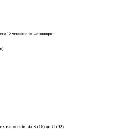
стю 12 мегапікселів. Фотоапарат
нм)
них елементів від
S
(16) до
U
(92)