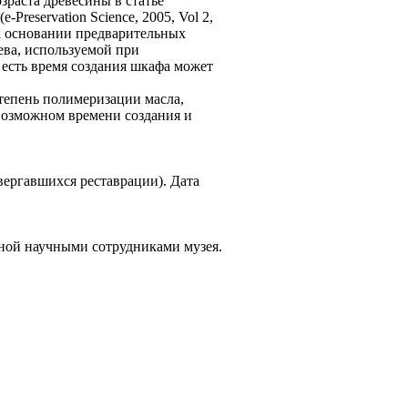
зраста древесины в статье
е-Preservation Science, 2005, Vol 2,
На основании предварительных
ева, используемой при
о есть время создания шкафа может
тепень полимеризации масла,
 возможном времени создания и
вергавшихся реставрации). Дата
ной научными сотрудниками музея.