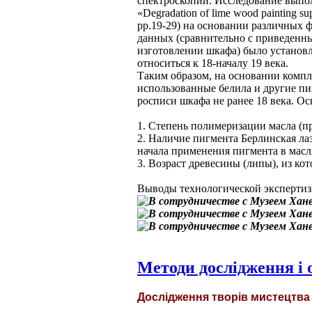
спектроскопии. Исследование выпол
«Degradation of lime wood painting sup
pp.19-29) на основании различных 
данных (сравнительно c приведенн
изготовлении шкафа) было установле
относиться к 18-началу 19 века.
Таким образом, на основании комп
использованные белила и другие пи
росписи шкафа не ранее 18 века. 
1. Степень полимеризации масла (п
2. Наличие пигмента Берлинская лаз
начала применения пигмента в масл
3. Возраст древесины (липы), из к
Выводы технологической экспертиз
Методи дослідження і
Дослідження творів мистецтв