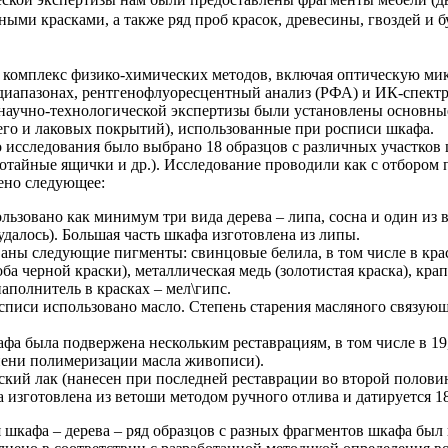
ными красками, а также ряд проб красок, древесины, гвоздей и 
 комплекс физико-химических методов, включая оптическую ми
диапазонах, рентгенофлуоресцентный анализ (РФА) и ИК-спект
научно-технологической экспертизы были установлены основные
его и лаковых покрытий), использованные при росписи шкафа.
 исследования было выбрано 18 образцов с различных участков
отайные ящички и др.). Исследование проводили как с отбором пр
ено следующее:
ьзовано как минимум три вида дерева – липа, сосна и один из
удалось). Большая часть шкафа изготовлена из липы.
ны следующие пигменты: свинцовые белила, в том числе в краск
а черной краски), металлическая медь (золотистая краска), крап
аполнитель в красках – мел\гипс.
списи использовано масло. Степень старения масляного связующ
а была подвержена нескольким реставрациям, в том числе в 19,
пени полимеризации масла живописи).
ий лак (нанесен при последней реставрации во второй половин
а изготовлена из ветоши методом ручного отлива и датируется 18
 шкафа – дерева – ряд образцов с разных фрагментов шкафа бы