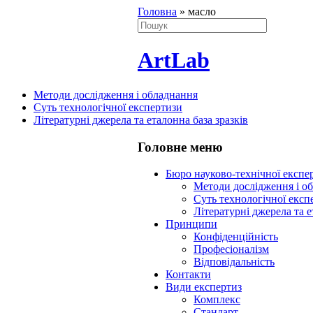
Головна
»
масло
ArtLab
Методи дослідження і обладнання
Суть технологічної експертизи
Літературні джерела та еталонна база зразків
Головне меню
Бюро науково-технічної експ
Методи дослідження і о
Суть технологічної експ
Літературні джерела та е
Принципи
Конфіденційність
Професіоналізм
Відповідальність
Контакти
Види експертиз
Комплекс
Стандарт