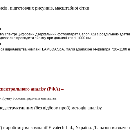
сів, підготовчих рисунків, масштабної сітки.
му спектрі цифровий дзеркальний фотоапарат Canon XSi з роздільною здатні
й дозволяє проводити зйомку при довжині хвилі 1000 нм
ica
виробництва компанії
LAMBDA
SpA
, Італія (діапазон ІЧ-фільтра 720–1100 
спектрального аналізу (РФА) –
 ґрунту і основи предметів мистецтва.
едеструктивних (без відбору проб) методів аналізу.
виробництва компанії Elvatech Ltd., Україна
. Діапазон визначе