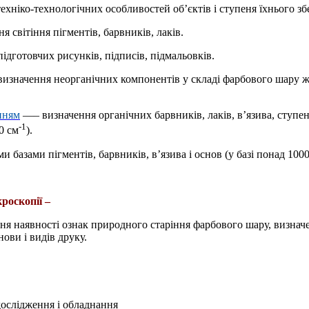
ехніко-технологічних особливостей об’єктів і ступеня їхнього з
я світіння пігментів, барвників, лаків.
ідготовчих рисунків, підписів, підмальовків.
изначення неорганічних компонентів у складі фарбового шару жив
нням
—
– визначення органічних барвників, лаків, в’язива, ступен
-1
0 см
).
и базами пігментів, барвників, в’язива і основ (у базі понад 10
роскопії –
ння наявності ознак природного старіння фарбового шару, визна
нови і видів друку.