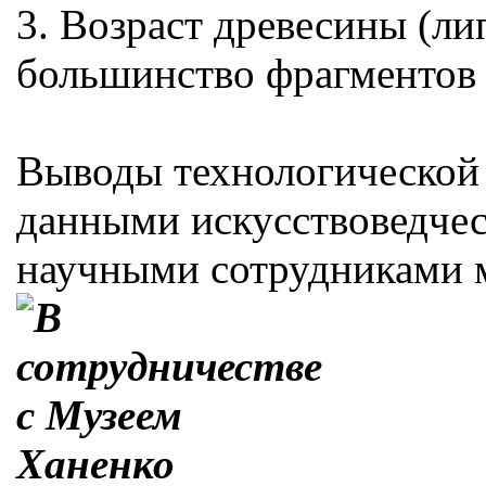
3. Возраст древесины (ли
большинство фрагментов
Выводы технологической 
данными искусствоведчес
научными сотрудниками м