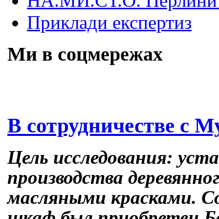
НА.МИ.СТ.О. Перлини 
Приклади експертиз
Ми в соцмережах
Skip
В сотрудничестве с М
to
content
Цель исследования: уст
производства деревянно
масляными красками. С
шкаф был приобретен Бо