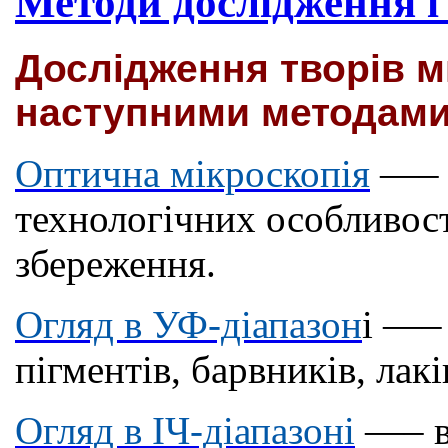
Методи дослідження і
Дослідження творів 
наступними методами
Оптична мікроскопія
—
–
технологічних особливост
збереження.
Огляд в УФ-діапазон
і
—
–
пігментів, барвників, лакі
Огляд в ІЧ-діапазоні
—
– 