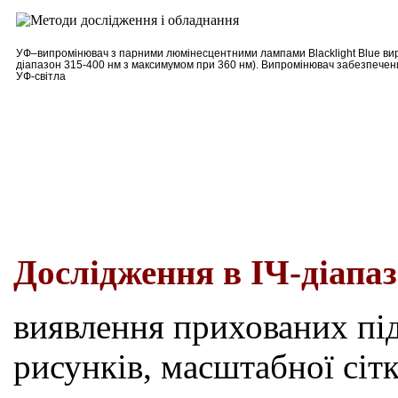
УФ
–
випромінювач з парними люмінесцентними лампами Blacklight Blue вир
діапазон 315-400 нм з максимумом при 360 нм). Випромінювач забезпечен
УФ-світла
Дослідження
в
ІЧ-
діапа
виявлення прихованих під
рисунків, масштабної сітк