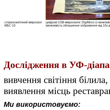
стереоскопічний мікроскоп
цифрові USB-мікроскопи: DigiMicro (з можлив
МБС-10
(можливість збільшення зображення від 10х д
Дослідження в УФ-діапа
вивчення світіння білила,
виявлення місць реставра
Ми використовуємо: