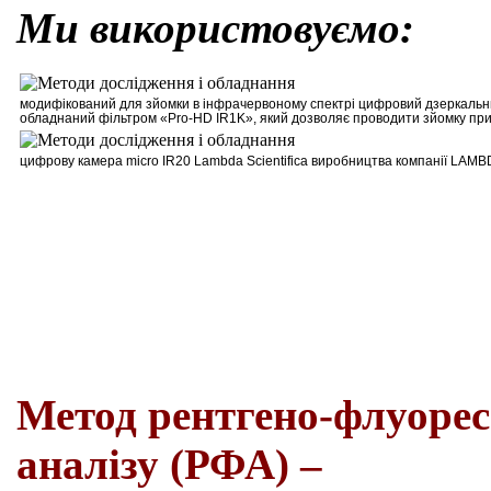
Ми використовуємо:
м
одифікований для зйомки в інфрачервоному спектрі цифровий дзеркальни
обладнаний фільтром
«Pro-HD IR1K»
, який дозволяє проводити зйомку при
цифрову камера
micro
IR
20
Lambda
Scientifica
виробництва компанії
LAMB
Метод рентгено-флуорес
аналізу (РФА) –