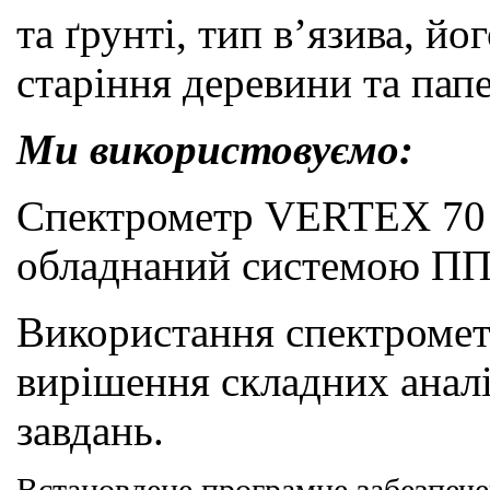
та ґрунті,
тип
в
’
язива
, йо
старіння деревини та папе
Ми використовуємо:
Спектрометр VERTEX 7
обладнаний
системою
ПП
Використання спектромет
вирішення складних анал
завдань.