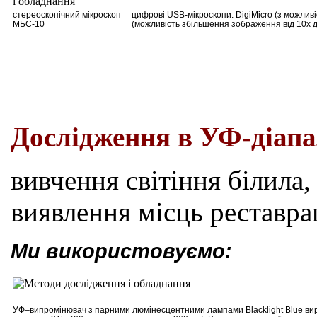
стереоскопічний мікроскоп
цифрові USB-мікроскопи: DigiMicro (з можлив
МБС-10
(можливість збільшення зображення від 10х д
Дослідження в УФ-діапа
вивчення світіння білила,
виявлення місць реставра
Ми використовуємо:
УФ
–
випромінювач з парними люмінесцентними лампами Blacklight Blue вир