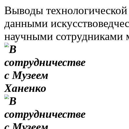
Выводы технологической 
данными искусствоведчес
научными сотрудниками м