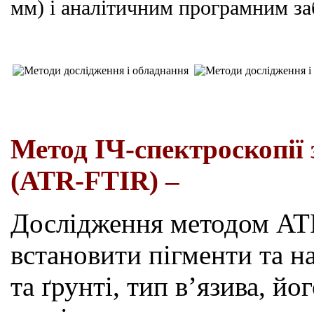
мм) і аналітичним програмним за
Метод ІЧ-спектроскопії
(
ATR
-FTIR) –
Дослідження методом
AT
встановити пігменти та н
та ґрунті,
тип
в
’
язива
, йо