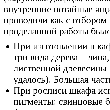
внутренние потайные ящи
проводили как с отбором п
проделанной работы было
При изготовлении шка
три вида дерева – липа,
лиственной древесины 
удалось). Большая част
При росписи шкафа ис
пигменты: свинцовые бе