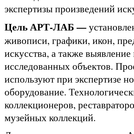
экспертизы п
роизведений иск
Цель АРТ-ЛАБ —
установле
живописи, графики, икон, пр
искусства
, а также
выявление 
исследованных объектов. Про
используют при экспертизе н
оборудование.
Технологическ
коллекционеров, реставраторо
музейных коллекций.