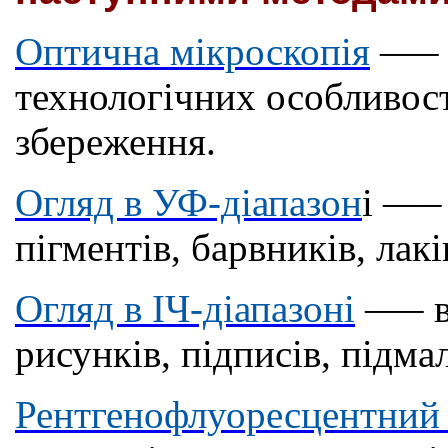
Оптична мікроскопія
—
–
технологічних особливост
збереження.
Огляд в УФ-діапазон
і
—
–
пігментів, барвників, лакі
Огляд в ІЧ-діапазоні
—
– 
рисунків, підписів, підма
Рентгенофлуоресцентний 