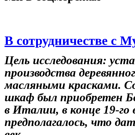
Skip
В сотрудничестве с М
to
content
Цель исследования: уст
производства деревянно
масляными красками. С
шкаф был приобретен Бо
в Италии, в конце 19-го 
предполагалось, что да
век.