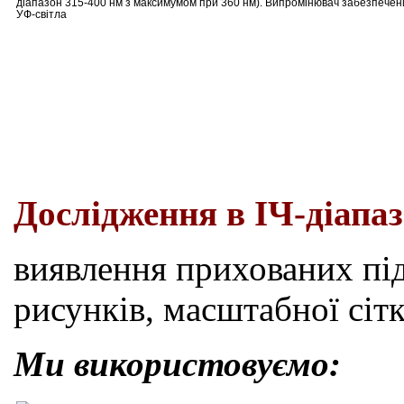
діапазон 315-400 нм з максимумом при 360 нм). Випромінювач забезпечен
УФ-світла
Дослідження
в
ІЧ-
діапа
виявлення прихованих під
рисунків, масштабної сітк
Ми використовуємо: