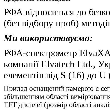
РФА відноситься до безк
(без відбору проб) методів
Ми використовуємо:
РФА-спектрометр ElvaXA
компанії Elvatech Ltd., Ук
елементів від
S
(16) до
U
Прилад оснащений камерою
c
сен
збільшенням області вимірювання
TFT
дисплеї (розмір області аналіз