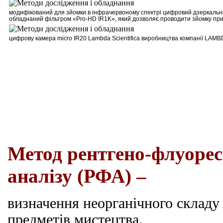
м
одифікований для зйомки в інфрачервоному спектрі цифровий дзеркальни
обладнаний фільтром
«Pro-HD IR1K»
, який дозволяє проводити зйомку при
цифрову камера
micro
IR
20
Lambda
Scientifica
виробництва компанії
LAMB
Метод рентгено-флуорес
аналізу (РФА) –
визначення неорганічного складу 
предметів мистецтва.