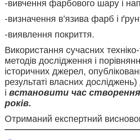
-вивчення фарбового шару і на
-визначення в’язива фарб і ґрун
-виявлення покриття.
Використання сучасних техніко-т
методів дослідження і порівнян
історичних джерел, опубліковани
результаті власних досліджень)
і
встановити час створення
років.
Отриманий експертний висновок 