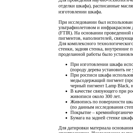
отделки шкафа), расписанные масля
изготовлении шкафа.
При исследовании был использован
ультрафиолетовом и инфракрасном 
(FTIR). На основании проведенной 
пигментов, наполнителей, связующ
Для комплексного технологического
стенки, задняя стенка, внутренние п
проделанной работы было установл
При изготовлении шкафа испол
(породу дерева установить не 
При росписи шкафа использова
медьсодержащий пигмент (проб
черный пигмент Lamp Black, н
В качестве связующего при ро
живописи около 300 лет.
Живопись по поверхности шкаф
(по данным исследования сте
Покрытие – кремнийорганическ
Бумага на задней стенке шкаф
Для датировки материала основания