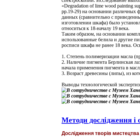
спектроскопии. Исследование выпол
«Degradation of lime wood painting sup
pp.19-29) на основании различных 
данных (сравнительно c приведенн
изготовлении шкафа) было установле
относиться к 18-началу 19 века.
Таким образом, на основании комп
использованные белила и другие пи
росписи шкафа не ранее 18 века. 
1. Степень полимеризации масла (п
2. Наличие пигмента Берлинская лаз
начала применения пигмента в масл
3. Возраст древесины (липы), из к
Выводы технологической экспертиз
Методи дослідження і
Дослідження творів мистецтв