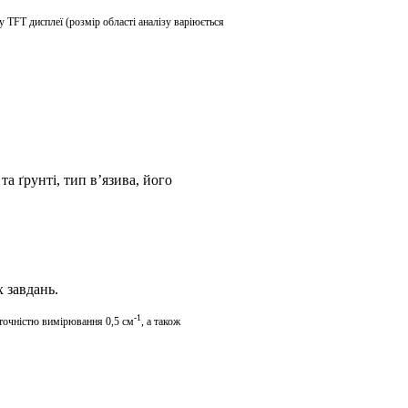
му
TFT
дисплеї (розмір області аналізу варіюється
та ґрунті,
тип
в
’
язива
, його
 завдань.
-1
точністю вимірювання 0,5 см
, а також