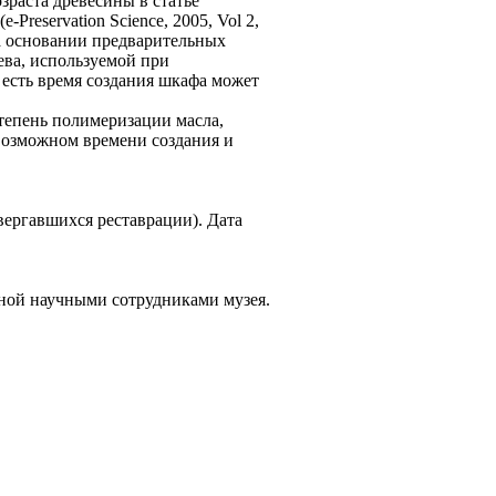
зраста древесины в статье
е-Preservation Science, 2005, Vol 2,
На основании предварительных
ева, используемой при
о есть время создания шкафа может
тепень полимеризации масла,
 возможном времени создания и
вергавшихся реставрации). Дата
ной научными сотрудниками музея.