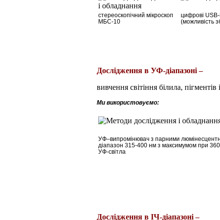
стереоскопічний мікроскоп
цифрові USB-м
МБС-10
(можливість з
Дослідження в УФ-діапазоні –
вивчення світіння білила, пігментів
Ми використовуємо:
УФ
–
випромінювач з парними люмінесцентни
діапазон 315-400 нм з максимумом при 360
УФ-світла
Дослідження
в
ІЧ-
діапазоні
–