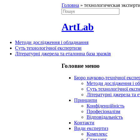
Головна
»
технологическая эксперти
ArtLab
Методи дослідження і обладнання
Суть технологічної експертизи
Літературні джерела та еталонна база зразків
Головне меню
Бюро науково-технічної експ
Методи дослідження і о
Суть технологічної експ
Літературні джерела та е
Принципи
Конфіденційність
Професіоналізм
Відповідальність
Контакти
Види експертиз
Комплекс
Стандарт