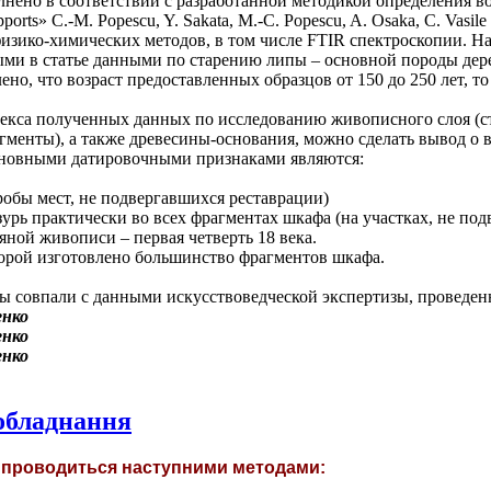
нено в соответствии с разработанной методикой определения во
ports» C.-M. Popescu, Y. Sakata, M.-C. Popescu, A. Osaka, C. Vasile (
физико-химических методов, в том числе FTIR спектроскопии. 
ыми в статье данными по старению липы – основной породы дер
но, что возраст предоставленных образцов от 150 до 250 лет, т
лекса полученных данных по исследованию живописного слоя (с
гменты), а также древесины-основания, можно сделать вывод о
Основными датировочными признаками являются:
робы мест, не подвергавшихся реставрации)
урь практически во всех фрагментах шкафа (на участках, не под
яной живописи – первая четверть 18 века.
оторой изготовлено большинство фрагментов шкафа.
ы совпали с данными искусствоведческой экспертизы, проведен
 обладнання
а проводиться наступними методами: