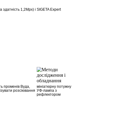
 здатність 1,2Mpx) і SIGETA Expert
ть променів Вуда,
мініатюрну потужну
ізувати розсіювання
УФ-лампа з
рефлектором