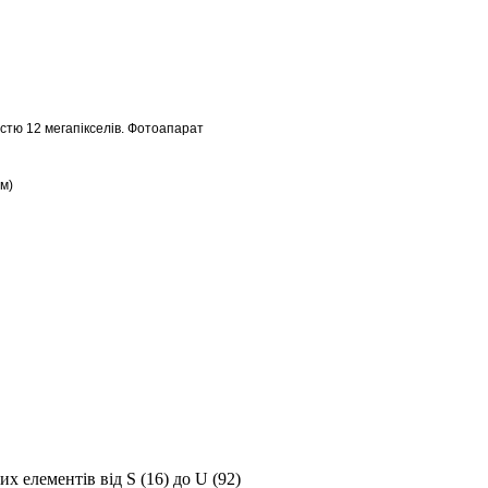
стю 12 мегапікселів. Фотоапарат
нм)
них елементів від
S
(16) до
U
(92)