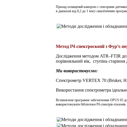
Прилад оснащений камерою
c
сенсорним датчико
в діапазоні від 0,2 до 1 мм) і аналітичним прогр
Метод ІЧ-спектроскопії з Фур’є-п
Дослідження методом
ATR
–
FTIR
до
порівняльний
вік,
ступінь старіння 
Ми використовуємо:
Спектрометр VERTEX 70
(
Bruker, 
Використання спектрометра ідеально
Встановлене програмне забезпечення OPUS 65 доз
використовувати бібліотеки ІЧ-спектрів еталонів.