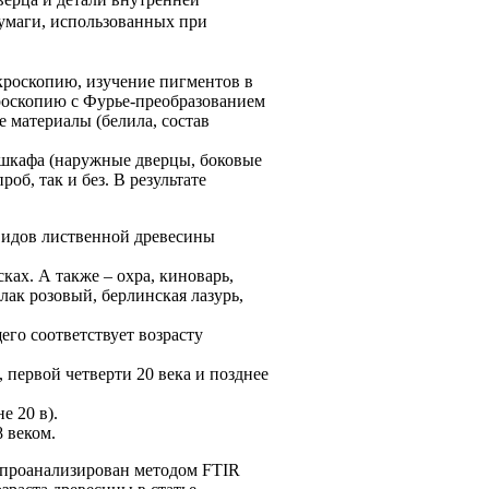
бумаги, использованных при
кроскопию, изучение пигментов в
роскопию с Фурье-преобразованием
 материалы (белила, состав
 шкафа (наружные дверцы, боковые
об, так и без. В результате
 видов лиственной древесины
ах. А также – охра, киноварь,
лак розовый, берлинская лазурь,
его соответствует возрасту
 первой четверти 20 века и позднее
е 20 в).
 веком.
л проанализирован методом FTIR