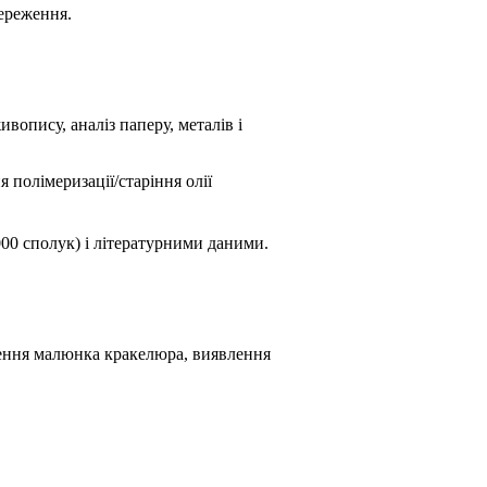
береження.
опису, аналіз паперу, металів і
я полімеризації/старіння олії
0000 сполук) і літературними даними.
чення малюнка кракелюра, виявлення