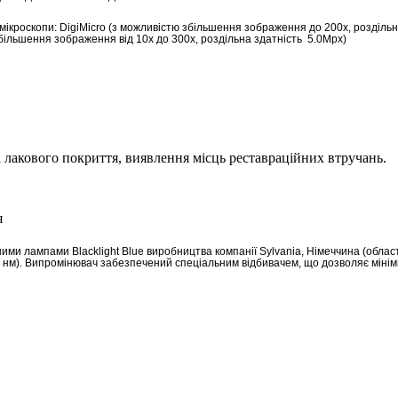
ікроскопи: DigiMicro (з можливістю збільшення зображення до 200х, роздільна
більшення зображення від 10х до 300x, роздільна здатність 5.0Mpx)
 і лакового покриття, виявлення місць реставраційних втручань.
ми лампами Blacklight Blue виробництва компанії Sylvania, Німеччина (облас
 нм). Випромінювач забезпечений спеціальним відбивачем, що дозволяє мінім