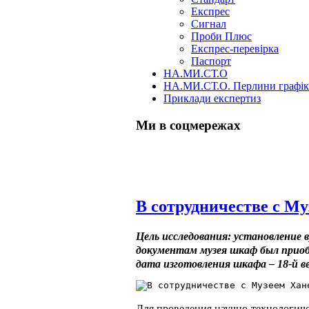
Експрес
Сигнал
Проби Плюс
Експрес-перевірка
Паспорт
НА.МИ.СТ.О
НА.МИ.СТ.О. Перлини графі
Приклади експертиз
Ми в соцмережах
Skip
В сотрудничестве с М
to
content
Цель исследования: установление 
документам музея шкаф был приобр
дата изготовления шкафа – 18-й ве
Для проведения научно-технологиче