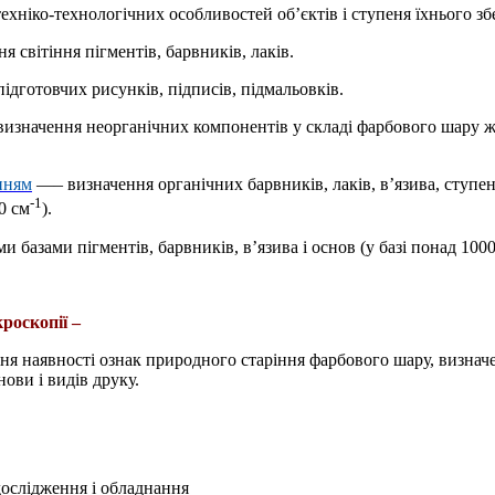
ехніко-технологічних особливостей об’єктів і ступеня їхнього з
я світіння пігментів, барвників, лаків.
ідготовчих рисунків, підписів, підмальовків.
изначення неорганічних компонентів у складі фарбового шару жив
нням
—
– визначення органічних барвників, лаків, в’язива, ступен
-1
0 см
).
и базами пігментів, барвників, в’язива і основ (у базі понад 10
роскопії –
ння наявності ознак природного старіння фарбового шару, визна
нови і видів друку.