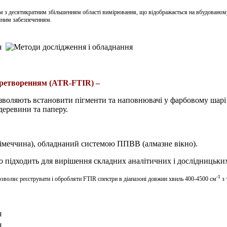
м з десятикратним збільшенням області вимірювання, що відображається на вбудовано
амним забезпеченням.
еретворенням (
ATR
-FTIR) –
зволяють встановити пігменти та наповнювачі у фарбовому шарі 
деревини та паперу.
Німеччина
)
, обладнаний
системою
ППВВ
(алмазне вікно).
 підходить для вирішення складних аналітичних і дослідницьких
-1
воляє реєструвати і обробляти FTIR спектри в діапазоні довжин хвиль 400-4500 см
з 