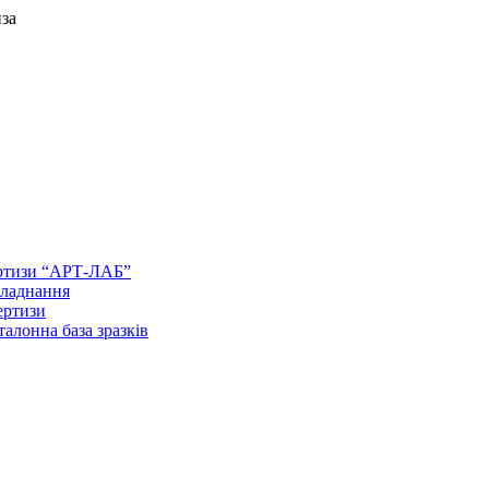
за
ертизи “АРТ-ЛАБ”
бладнання
ертизи
талонна база зразків