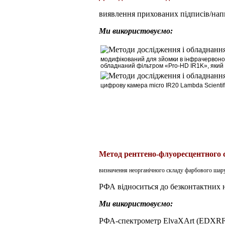
виявлення прихованих підписів/напи
Ми використовуємо:
м
одифікований для зйомки в інфрачервоно
обладнаний фільтром
«Pro-HD IR1K»
, яки
цифрову камера
micro
IR
20
Lambda
Scientif
Метод рентгено-флуоресцентного 
визначення неорганічного складу фарбового шару,
РФА відноситься до безконтактних н
Ми використовуємо:
РФА-спектрометр ElvaXArt (EDXRF) 