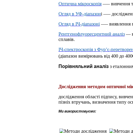
Оптична мікроскопія
—
– вивчення т
Огляд в УФ-діапазон
і
—
– дослідженн
Огляд в ІЧ-діапазоні
—
– виявлення п
Рентгенофлуоресцентний аналіз
—
в
сплавів.
ІЧ-спектроскопія з Фур’є-перетворе
(діапазон вимірювань від 400 до 400
Порівняльний аналіз
з еталонним
Дослідження методом оптичної мік
дослідження області підпису, вивче
пізніх втручань, визначення типу ос
Ми використовуємо: