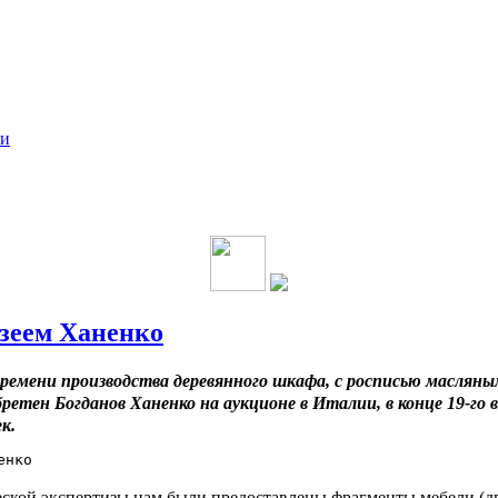
ки
узеем Ханенко
времени производства деревянного шкафа, с росписью масляны
етен Богданов Ханенко на аукционе в Италии, в конце 19-го в
к.
ской экспертизы нам были предоставлены фрагменты мебели (д