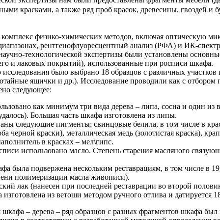
ными красками, а также ряд проб красок, древесины, гвоздей и 
 комплекс физико-химических методов, включая оптическую ми
диапазонах, рентгенофлуоресцентный анализ (РФА) и ИК-спект
научно-технологической экспертизы были установлены основные
его и лаковых покрытий), использованные при росписи шкафа.
 исследования было выбрано 18 образцов с различных участков
отайные ящички и др.). Исследование проводили как с отбором пр
ено следующее:
ьзовано как минимум три вида дерева – липа, сосна и один из
удалось). Большая часть шкафа изготовлена из липы.
ны следующие пигменты: свинцовые белила, в том числе в краск
а черной краски), металлическая медь (золотистая краска), крап
аполнитель в красках – мел\гипс.
списи использовано масло. Степень старения масляного связующ
а была подвержена нескольким реставрациям, в том числе в 19,
пени полимеризации масла живописи).
ий лак (нанесен при последней реставрации во второй половин
а изготовлена из ветоши методом ручного отлива и датируется 18
 шкафа – дерева – ряд образцов с разных фрагментов шкафа бы