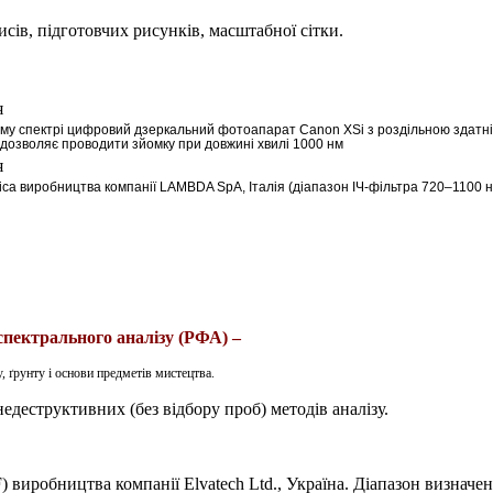
сів, підготовчих рисунків, масштабної сітки.
му спектрі цифровий дзеркальний фотоапарат Canon XSi з роздільною здатні
й дозволяє проводити зйомку при довжині хвилі 1000 нм
ica
виробництва компанії
LAMBDA
SpA
, Італія (діапазон ІЧ-фільтра 720–1100 
спектрального аналізу (РФА) –
 ґрунту і основи предметів мистецтва.
едеструктивних (без відбору проб) методів аналізу.
виробництва компанії Elvatech Ltd., Україна
. Діапазон визначе