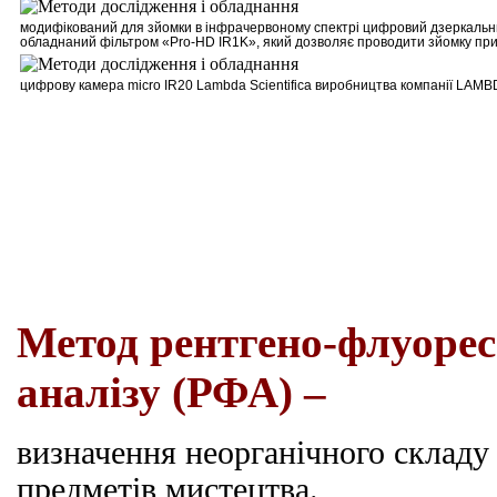
м
одифікований для зйомки в інфрачервоному спектрі цифровий дзеркальни
обладнаний фільтром
«Pro-HD IR1K»
, який дозволяє проводити зйомку при
цифрову камера
micro
IR
20
Lambda
Scientifica
виробництва компанії
LAMB
Метод рентгено-флуорес
аналізу (РФА) –
визначення неорганічного складу 
предметів мистецтва.