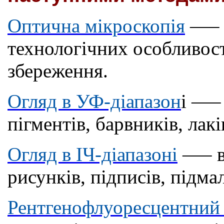
Оптична мікроскопія
—
–
технологічних особливост
збереження.
Огляд в УФ-діапазон
і
—
–
пігментів, барвників, лакі
Огляд в ІЧ-діапазоні
—
– 
рисунків, підписів, підма
Рентгенофлуоресцентний 