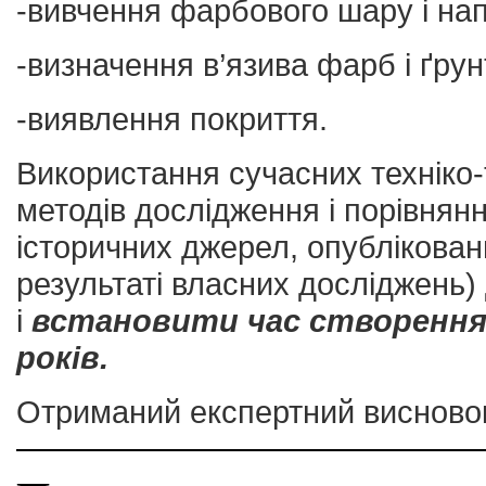
-вивчення фарбового шару і на
-визначення в’язива фарб і ґрун
-виявлення покриття.
Використання сучасних техніко-т
методів дослідження і порівнян
історичних джерел, опубліковани
результаті власних досліджень)
і
встановити час створення
років.
Отриманий експертний висновок 