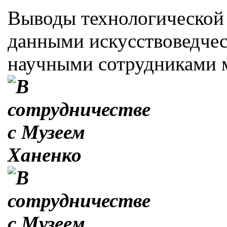
Выводы технологической 
данными искусствоведчес
научными сотрудниками м