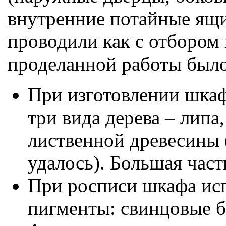
внутренние потайные ящи
проводили как с отбором п
проделанной работы было
При изготовлении шка
три вида дерева – липа,
лиственной древесины 
удалось). Большая част
При росписи шкафа ис
пигменты: свинцовые бе