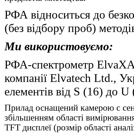
РФА відноситься до безк
(без відбору проб) методів
Ми використовуємо:
РФА-спектрометр ElvaXA
компанії Elvatech Ltd., Ук
елементів від
S
(16) до
U
Прилад оснащений камерою
c
сен
збільшенням області вимірювання
TFT
дисплеї (розмір області аналіз