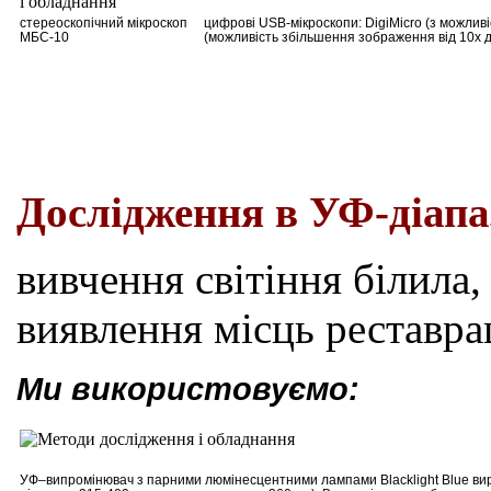
стереоскопічний мікроскоп
цифрові USB-мікроскопи: DigiMicro (з можлив
МБС-10
(можливість збільшення зображення від 10х д
Дослідження в УФ-діапа
вивчення світіння білила,
виявлення місць реставра
Ми використовуємо:
УФ
–
випромінювач з парними люмінесцентними лампами Blacklight Blue вир