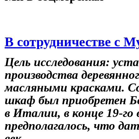
Skip
В сотрудничестве с М
to
content
Цель исследования: уст
производства деревянно
масляными красками. С
шкаф был приобретен Бо
в Италии, в конце 19-го 
предполагалось, что да
век.