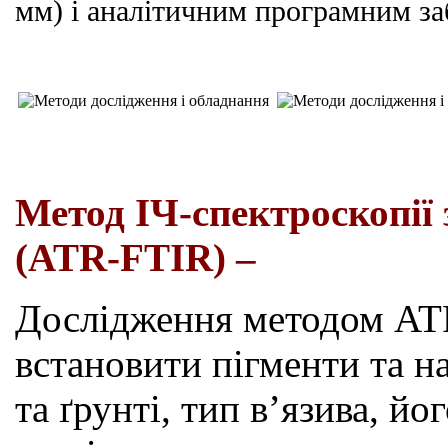
мм) і аналітичним програмним за
Метод ІЧ-спектроскопії
(
ATR
-FTIR) –
Дослідження методом
AT
встановити пігменти та н
та ґрунті,
тип
в
’
язива
, йо