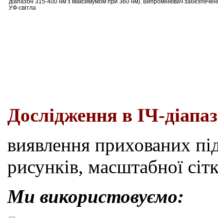
діапазон 315-400 нм з максимумом при 360 нм). Випромінювач забезпечен
УФ-світла
Дослідження
в
ІЧ-
діапа
виявлення прихованих під
рисунків, масштабної сітк
Ми використовуємо: