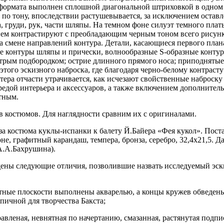
 формата выполнен сплошной диагональной штриховкой в одном
 по тону, впоследствии растушевывается, за исключением оста
, груди, рук, части шляпы. На темном фоне силуэт темного плат
ем контрастируют с преобладающим черным тоном всего рисунк
на смене направлений контура. Детали, касающиеся первого пл
ые контуры шляпы и прически, волнообразные
S-
образные контур
стрым подбородком; острие длинного прямого носа; приподнятые
 этого эскизного наброска, где благодаря черно-белому контрасту
тера отчасти утрачивается, как исчезают свойственные наброску
едой интерьера и аксессуаров, а также включением дополнител
тным.
в костюмов. Для наглядности сравним их с оригиналами.
а костюма куклы-испанки к балету Й.Байера «Фея кукол». Пост
оне, графитный карандаш, темпера, бронза, серебро, 32,4х21,5. 
.А.А.Бахрушина).
дены следующие отличия, позволившие назвать исследуемый эск
ветные плоскости выполнены акварелью, а концы кружев обведен
пичной для творчества Бакста;
равленая, невнятная по начертанию, смазанная, растянутая под