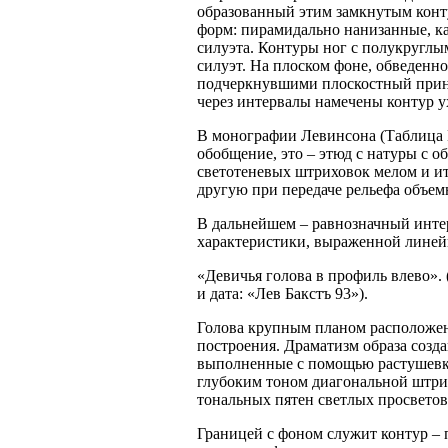
образованный этим замкнутым конт
форм: пирамидально нанизанные, к
силуэта. Контуры ног с полукруглы
силуэт. На плоском фоне, обведенн
подчеркнувшими плоскостный прин
через интервалы намечены контур у
В монографии Левинсона (Таблица
обобщение, это – этюд с натуры с
светотеневых штриховок мелом и ит
другую при передаче рельефа объем
В дальнейшем – равнозначный интер
характеристики, выраженной линей
«Девичья голова в профиль влево». (
и дата: «Лев Бакстъ 93»).
Голова крупным планом расположен
построения. Драматизм образа созд
выполненные с помощью растушевки
глубоким тоном диагональной штри
тональных пятен светлых просветов
Границей с фоном служит контур –