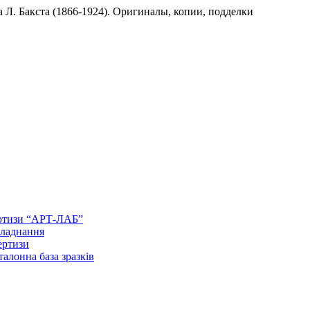
 Л. Бакста (1866-1924). Оригиналы, копии, подделки
ертизи “АРТ-ЛАБ”
бладнання
ертизи
талонна база зразків