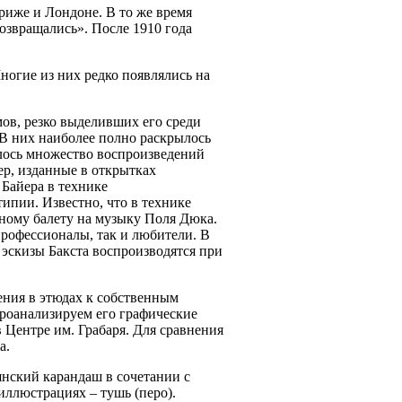
риже и Лондоне. В то же время
возвращались». После 1910 года
Многие из них редко появлялись на
ов, резко выделивших его среди
В них наиболее полно раскрылось
илось множество воспроизведений
ер, изданные в открытках
 Байера в технике
ипии. Известно, что в технике
ному балету на музыку Поля Дюка.
профессионалы, так и любители. В
 эскизы Бакста воспроизводятся при
ения в этюдах к собственным
роанализируем его графические
 Центре им. Грабаря. Для сравнения
а.
янский карандаш в сочетании с
 иллюстрациях – тушь (перо).