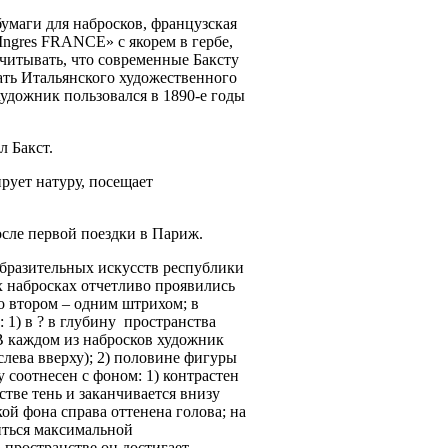
умаги для набросков, французская
Ingres FRANCE
» с якорем в гербе,
читывать, что современные Баксту
ать Итальянского художественного
художник пользовался в 1890-е годы
л Бакст.
рует натуру, посещает
осле первой поездки в Париж.
зобразительных искусств республики
х набросках отчетливо проявились
о втором – одним штрихом; в
 1) в ? в глубину пространства
 В каждом из набросков художник
лева вверху); 2) половине фигуры
 соотнесен с фоном: 1) контрастен
тве тень и заканчивается внизу
ой фона справа оттенена голова; на
иться максимальной
в
пространстве
он достигает