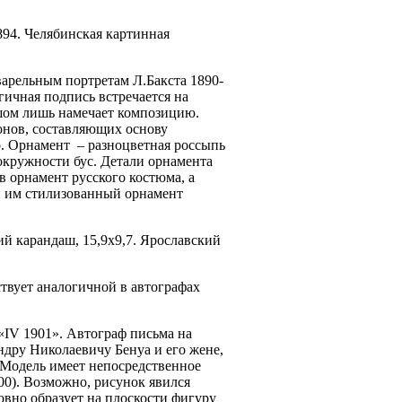
894. Челябинская картинная
арельным портретам Л.Бакста 1890-
гичная подпись встречается на
шом лишь намечает композицию.
тонов, составляющих основу
го. Орнамент – разноцветная россыпь
окружности бус. Детали орнамента
в орнамент русского костюма, а
ый им стилизованный орнамент
ий карандаш, 15,9х9,7. Ярославский
твует аналогичной в автографах
«
IV 1901
». Автограф письма на
ндру Николаевичу Бенуа и его жене,
 Модель имеет непосредственное
00). Возможно, рисунок явился
вно образует на плоскости фигуру