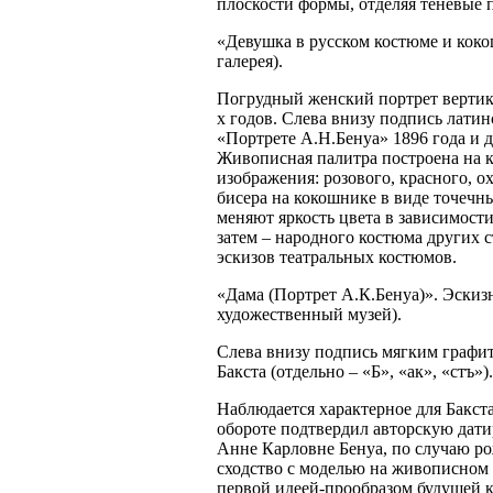
плоскости формы, отделяя теневые 
«Девушка в русском костюме и кокош
галерея).
Погрудный женский портрет вертика
х годов. Слева внизу подпись латин
«Портрете А.Н.Бенуа» 1896 года и
Живописная палитра построена на к
изображения: розового, красного, о
бисера на кокошнике в виде точечн
меняют яркость цвета в зависимост
затем – народного костюма других 
эскизов театральных костюмов.
«Дама (Портрет А.К.Бенуа)». Эскизн
художественный музей).
Слева внизу подпись мягким графит
Бакста (отдельно – «Б», «ак», «стъ»).
Наблюдается характерное для Бакста
обороте подтвердил авторскую дати
Анне Карловне Бенуа, по случаю ро
сходство с моделью на живописном 
первой идеей-прообразом будущей к