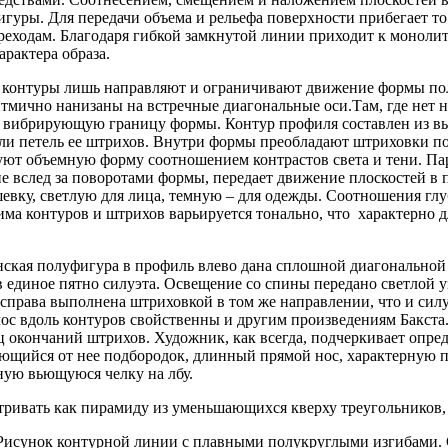
уры. Для передачи объема и рельефа поверхности прибегает то к
еходам. Благодаря гибкой замкнутой линии приходит к монолит
арактера образа.
 контуры лишь направляют и ограничивают движение формы по
тмично нанизаны на встречные диагональные оси.Там, где нет н
 вибрирующую границу формы. Контур профиля составлен из выс
ли петель ее штрихов. Внутри формы преобладают штриховки п
уют объемную форму соотношением контрастов света и тени. Па
 вслед за поворотами формы, передает движение плоскостей в п
вку, светлую для лица, темную – для одежды. Соотношения глу
ма контуров и штрихов варьируется тонально, что характерно 
нская полуфигура в профиль влево дана сплошной диагональной
 единое пятно силуэта. Освещение со спины передано светлой у
 справа выполнена штриховкой в том же направлении, что и сил
лос вдоль контуров свойственны и другим произведениям Бакста.
окончаний штрихов. Художник, как всегда, подчеркивает опре
яющийся от нее подбородок, длинный прямой нос, характерную 
ную вьющуюся челку на лбу.
ривать как пирамиду из уменьшающихся кверху треугольников,
ь. Рисунок контурной линии с плавными полукруглыми изгибами