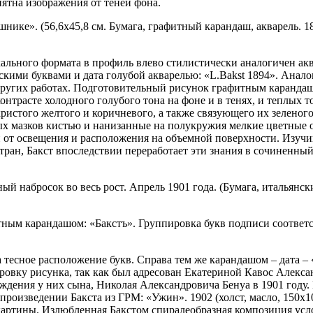
пятна изображения от теней фона.
нике». (56,6х45,8 см. Бумага, графитный карандаш, акварель. 1
льного формата в профиль влево стилистически аналогичен акв
скими буквами и дата голубой акварелью: «
L.Bakst 1894
». Анало
 других работах. Подготовительный рисунок графитным каранда
онтрасте холодного голубого тона на фоне и в тенях, и теплых 
христого желтого и коричневого, а также связующего их зелено
ых мазков кистью и нанизанные на полукружия мелкие цветные 
и от освещения и расположения на объемной поверхности. Изучи
стран, Бакст впоследствии переработает эти знания в сочиненн
ый набросок во весь рост. Апрель 1901 года. (Бумага, итальянск
ным карандашом: «Бакстъ». Группировка букв подписи соответс
 тесное расположение букв. Справа тем же карандашом – дата – 
ровку рисунка, так как был адресован Екатериной Кавос Алекса
ждения у них сына, Николая Александровича Бенуа в 1901 году.
произведении Бакста из ГРМ: «Ужин». 1902 (холст, масло, 150х1
артины. Излюбленная Бакстом спиралеобразная композиция усло