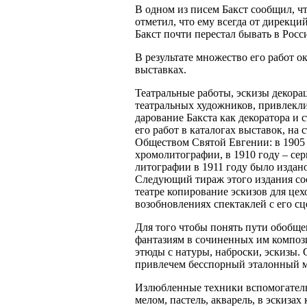
В одном из писем Бакст сообщил, ч
отметил, что ему всегда от дирекци
Бакст почти перестал бывать в Росси
В результате множество его работ о
выставках.
Театральные работы, эскизы декора
театральных художников, привлекли
дарование Бакста как декоратора и
его работ в каталогах выставок, на
Обществом Святой Евгении: в 1905 
хромолитографии, в 1910 году – се
литографии в 1911 году было издан
Следующий тираж этого издания сос
театре копирование эскизов для це
возобновлениях спектаклей с его с
Для того чтобы понять пути обобще
фантазиям в сочиненных им компози
этюды с натуры, наброски, эскизы.
привлечем бесспорный эталонный ма
Излюбленные техники вспомогательн
мелом, пастель, акварель, в эскизах