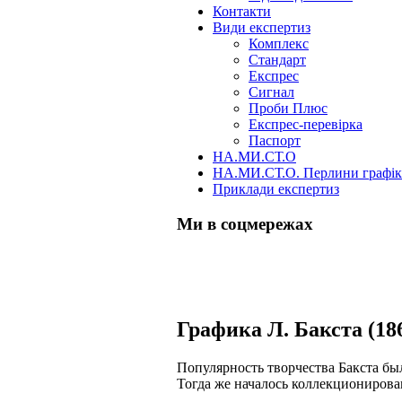
Контакти
Види експертиз
Комплекс
Стандарт
Експрес
Сигнал
Проби Плюс
Експрес-перевірка
Паспорт
НА.МИ.СТ.О
НА.МИ.СТ.О. Перлини графі
Приклади експертиз
Ми в соцмережах
Skip
Графика Л. Бакста (18
to
content
Популярность творчества Бакста бы
Тогда же началось коллекционирова