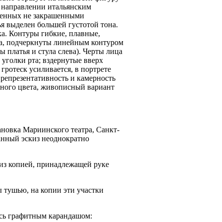
 направлении итальянским
вленных не закрашенными
ья выделен большей густотой тона.
а. Контуры гибкие, плавные,
ана, подчеркнуты линейным контуром
ы платья и стула слева). Черты лица
 уголки рта; вздернутые вверх
 гротеск усиливается, в портрете
 репрезентативность и камерность
ьного цвета, живописный вариант
ановка Мариинского театра, Санкт-
Данный эскиз неоднократно
из копией, принадлежащей руке
ы тушью, на копии эти участки
пись графитным карандашом: