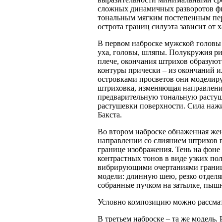
сложных динамичных разворотов фиг
тональным мягким постепенным пер
острота границ силуэта зависит от х
В первом наброске мужской головы
уха, головы, шляпы. Полукружия ри
плече, окончания штрихов образуют
контуры прически – из окончаний и
островками просветов они моделир
штриховка, изменяющая направление
предварительную тональную растуше
растушевки поверхности. Сила нажи
Бакста.
Во втором наброске обнаженная же
направлении со слиянием штрихов в
границе изображения. Тень на фоне
контрастных тонов в виде узких по
вибрирующими очертаниями границ 
модели: длинную шею, резко отдел
собранные пучком на затылке, пыш
Условно композицию можно рассмат
В третьем наброске – та же модел