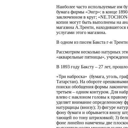
Наиболее часто используемые им бу
бумага фирмы «Энгр»: в конце 1890-
заключенном в круг; «
NE.TOCHON
копии могут быть выполнены на ан
магазина А.Тренти, находившегося н
услугами этого магазина.
В одном из писем Бакста г-н Тренти
Рассмотрим несколько натурных этюд
«акварельные пятницы», учрежденн
В 1893 году Баксту – 27 лет
, прошло
«Три наброска» (бумага, уголь, гра
Татарстан). На обороте орешковыми
поиски обобщения формы лаконичны
третьем – одним контуром. Для набр
влево с наклоном головы к правому 
уделяет внимание определенному фр
натурщицы (внизу); 3) фигуре нату
фону бумаги и обрывается внизу шт
тающей по тону штриховкой; 3) бел
фоне линейно намечены две плоскос
выразительности минимальными сре