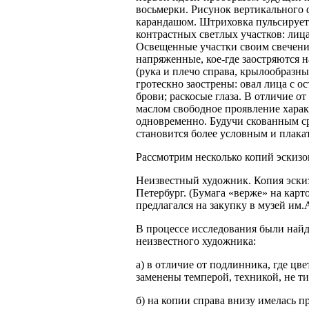
восьмерки. Рисунок вертикального
карандашом. Штриховка пульсирует
контрастных светлых участков: лица
Освещенные участки своим свечени
напряженные, кое-где заостряются 
(рука и плечо справа, крылообразн
гротескно заострены: овал лица с о
брови; раскосые глаза. В отличие от
маслом свободное проявление харак
одновременно. Будучи скованным ср
становится более условным и плака
Рассмотрим несколько копий эскизо
Неизвестный художник. Копия эскиз
Петербург. (Бумага «верже» на карт
предлагался на закупку в музей им
В процессе исследования были най
неизвестного художника:
а) в отличие от подлинника, где ц
заменены темперой, техникой, не ти
б) на копии справа внизу имелась п