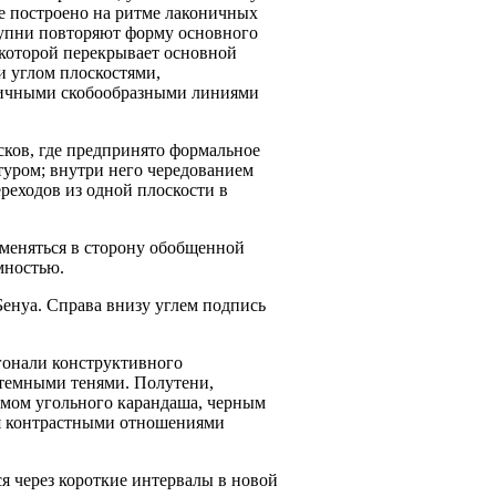
е построено на ритме лаконичных
тупни повторяют форму основного
 которой перекрывает основной
и углом плоскостями,
мичными скобообразными линиями
сков, где предпринято формальное
уром; внутри него чередованием
реходов из одной плоскости в
 меняться в сторону обобщенной
мностью.
 Бенуа. Справа внизу углем подпись
гонали конструктивного
 темными тенями. Полутени,
мом угольного карандаша, черным
ся контрастными отношениями
 через короткие интервалы в новой