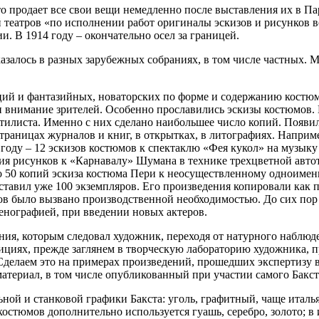
то продает все свои вещи немедленно после выставления их в Па
й театров «по исполнении работ оригиналы эскизов и рисунков 
и. В 1914 году – окончательно осел за границей.
казалось в разных зарубежных собраниях, в том числе частных. 
ций и фантазийных, новаторских по форме и содержанию костюм
 внимание зрителей. Особенно прославились эскизы костюмов. 
 стилиста. Именно с них сделано наибольшее число копий. Появ
 страницах журналов и книг, в открытках, в литографиях. Наприм
году – 12 эскизов костюмов к спектаклю «Фея кукол» на музыку
рия рисунков к «Карнавалу» Шумана в технике трехцветной автот
о 50 копий эскиза костюма Пери к неосуществленному одноимен
тавил уже 100 экземпляров. Его произведения копировали как 
хов было вызвано производственной необходимостью. До сих пор
ценографией, при введении новых актеров.
ния, которым следовал художник, переходя от натурного наблюд
циях, прежде заглянем в творческую лабораторию художника, п
 Сделаем это на примерах произведений, прошедших экспертизу в
териал, в том числе опубликованный при участии самого Бакст
ой и станковой графики Бакста: уголь, графитный, чаще италь
 костюмов дополнительно используется гуашь, серебро, золото; в