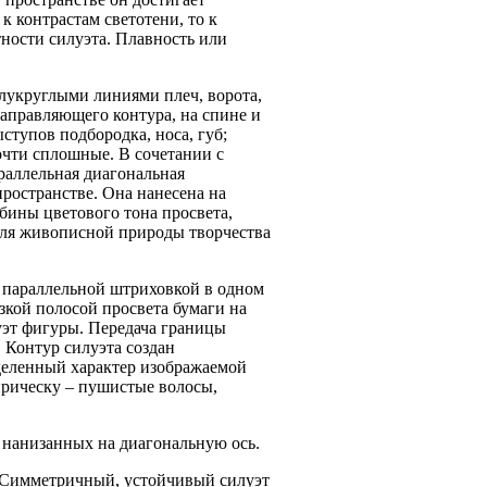
 контрастам светотени, то к
ности силуэта. Плавность или
лукруглыми линиями плеч, ворота,
аправляющего контура, на спине и
тупов подбородка, носа, губ;
очти сплошные. В сочетании с
раллельная диагональная
ространстве. Она нанесена на
бины цветового тона просвета,
для живописной природы творчества
 параллельной штриховкой в одном
зкой полосой просвета бумаги на
уэт фигуры. Передача границы
 Контур силуэта создан
деленный характер изображаемой
прическу – пушистые волосы,
 нанизанных на диагональную ось.
. Симметричный, устойчивый силуэт