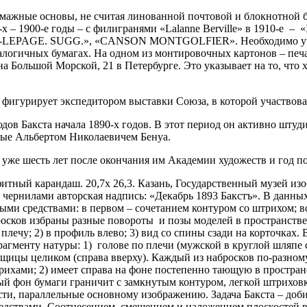
мажные основы, не считая линованной почтовой и блокнотной б
х – 1900-е годы – с филигранями «
Lalanne Berville
» в
19
10-е – «
-LEPAGE. SUGG
.», «
CANSON MONTGOLFIER
». Необходимо у
алогичных бумагах. На одном из монтировочных картонов – печ
а Большой Морской, 21 в Петербурге. Это указывает на то, что 
 фигурирует экспедитором выставки Союза, в которой участвова
ов Бакста начала 1890-х годов. В этот период он активно штуди
ые Альбертом Николаевичем Бенуа.
 уже шесть лет после окончания им Академии художеств и год п
фитный карандаш. 20,7х 26,3. Казань, Государственный музей и
 чернилами авторская надпись: «Декабрь 1893 Бакстъ». В данны
ми средствами: в первом – сочетанием контуром со штрихом; в
осков избраны разные повороты и позы моделей в пространстве:
плечу; 2) в профиль влево; 3) вид со спины сзади на корточках.
агменту натуры: 1) голове по плечи (мужской в круглой шляпе с
рщицы целиком (справа вверху). Каждый из набросков по-разному
рихами; 2) имеет справа на фоне постепенно тающую в пространс
ый фон бумаги граничит с замкнутым контуром, легкой штриховк
ти, параллельные основному изображению. Задача Бакста – доб
дствами. Соотнесением, смещением и наложением плоскостей 