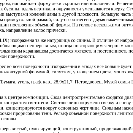
уром, напоминает форму деки скрипки или виолончели. Решени
ак бусины, вдаль вертикали окружности уменьшаются кверху. С
ми выступами коленей даны в другой плоскости, большую часть
ом прямоугольной рамкой, силуэт соотнесен с двумя намеченным
цип построения объемной формы. На голове несколькими рит
ха, направление волос прически.
LIX)
изображена та же натурщица со спины. В отличие от набро
 обобщающими непрерывным, иногда повторяющимся черным конт
альянским карандашом достигается мягкость и постепенность пе
ной поверхности.
ес ко всей поверхности изображения в этюдах все больше будет
но-контурной формулой, силуэтом, уплощением цвета, монохро
Бумага, уголь, граф. кар., 28,9х21,7. Петродворец, Музей семьи
а в центре композиции. Сюда центростремительно сходятся диа
ан контрастом светотени. Светлое лицо окружено сверху и снизу
, концентрируются вокруг основных черт лица. Сильным нажи
ховки прорисованы тени. Рельеф объемной поверхности лепит
 основы.
 прерывистый, пульсирующий, конструктивный, продолжающийся