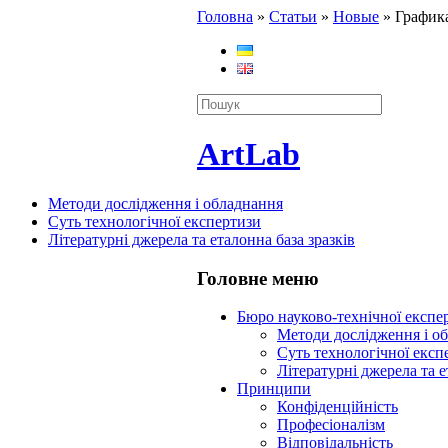
Головна
»
Статьи
»
Новые
»
Графика
ArtLab
Методи дослідження і обладнання
Суть технологічної експертизи
Літературні джерела та еталонна база зразків
Головне меню
Бюро науково-технічної експ
Методи дослідження і о
Суть технологічної експ
Літературні джерела та е
Принципи
Конфіденційність
Професіоналізм
Відповідальність