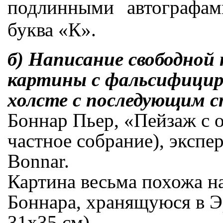
подлинными автографам
буква «К».
б) Написание свободной
картины с фальсифицир
холсте с последующим с
Боннар Пьер, «Пейзаж с ог
частное собрание), экспе
Bonnar.
Картина весьма похожа н
Боннара, хранящуюся в Э
31х35 см).