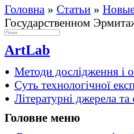
Головна
»
Статьи
»
Новы
Государственном Эрмитаж
ArtLab
Методи дослідження і 
Суть технологічної екс
Літературні джерела та 
Головне меню