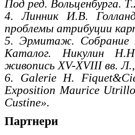
Под ред. Вольценбурга. Т
4. Линник И.В. Голлан
проблемы атрибуции карти
5. Эрмитаж. Собрание з
Каталог. Никулин Н.Н
живопись XV-XVIII вв. Л.,
6. Galerie H. Fiquet&Cie
Exposition Maurice Utrill
Custine».
Партнери