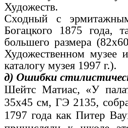
Художеств.
Сходный с эрмитажным
Богацкого 1875 года, т
большего размера (82х60
Художественном музее 
каталогу музея 1997 г.).
д) Ошибки стилистичес
Шейтс Матиас, «У палат
35х45 см, ГЭ 2135, собр
1797 года как Питер Вау
причисляли к школе эт