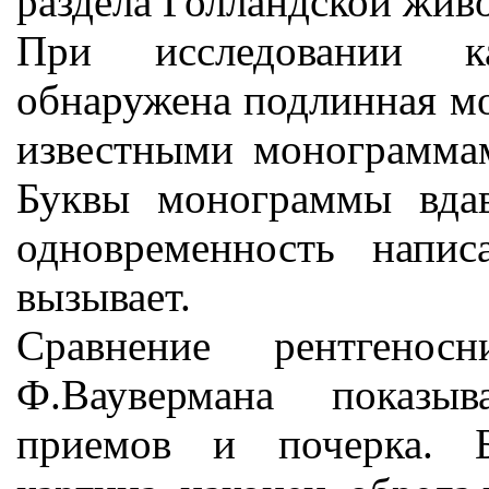
раздела Голландской жив
При исследовании к
обнаружена подлинная мо
известными монограммам
Буквы монограммы вда
одновременность напи
вызывает.
Сравнение рентгено
Ф.Ваувермана показы
приемов и почерка. Б