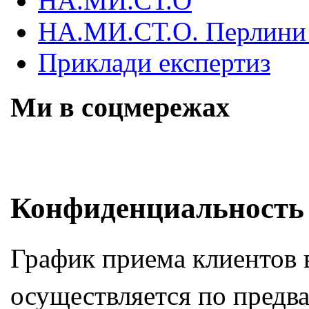
НА.МИ.СТ.О
НА.МИ.СТ.О. Перлини 
Приклади експертиз
Ми в соцмережах
Skip
Конфиденциальность
to
content
График приема клиентов
осуществляется по предва