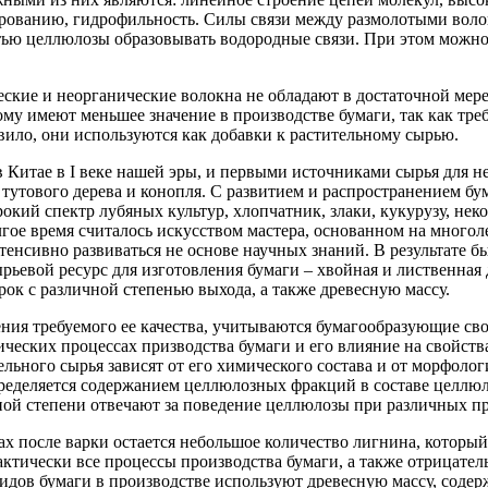
ированию, гидрофильность. Силы связи между размолотыми воло
ью целлюлозы образовывать водородные связи. При этом можно
еские и неорганические волокна не обладают в достаточной мере
му имеют меньшее значение в производстве бумаги, так как тр
вило, они используются как добавки к растительному сырью.
в Китае в
I
веке нашей эры, и первыми источниками сырья для не
 тутового дерева и конопля. С развитием и распространением б
окий спектр лубяных культур, хлопчатник, злаки, кукурузу, неко
лгое время считалось искусством мастера, основанном на много
нтенсивно развиваться не основе научных знаний. В результате 
евой ресурс для изготовления бумаги – хвойная и лиственная 
ок с различной степенью выхода, а также древесную массу.
ния требуемого ее качества, учитываются бумагообразующие свой
ческих процессах призводства бумаги и его влияние на свойств
льного сырья зависят от его химического состава и от морфолог
ределяется содержанием целлюлозных фракций в составе целлюл
ной степени отвечают за поведение целлюлозы при различных пр
х после варки остается небольшое количество лигнина, которы
актически все процессы производства бумаги, а также отрицатель
видов бумаги в производстве используют древесную массу, сод