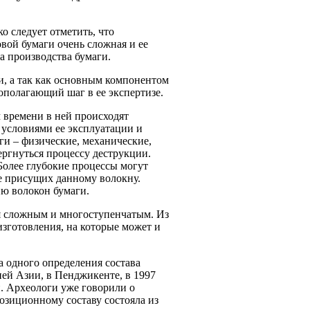
о следует отметить, что
вой бумаги очень сложная и ее
а производства бумаги.
и, а так как основным компонентом
ополагающий шаг в ее экспертизе.
м времени в ней происходят
 условиями ее эксплуатации и
ги – физические, механические,
ергнуться процессу деструкции.
Более глубокие процессы могут
не присущих данному волокну.
ю волокон бумаги.
ся сложным и многоступенчатым. Из
изготовления, на которые может и
а одного определения состава
ней Азии, в Пенджикенте, в 1997
. Археологи уже говорили о
позиционному составу состояла из