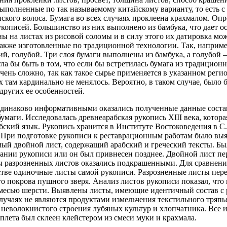
выполненные по так называемому китайскому варианту, то есть с
ского волоса. Бумага во всех случаях проклеена крахмалом. О
кописей. Большинство из них выполнено из бамбука, что дает о
ы на листах из рисовой соломы и в силу этого их датировка мо
кже изготовленные по традиционной технологии. Так, например
ий, голубой. Три слоя бумаги выполнены из бамбука, а голубой 
ла бы быть в том, что если бы встретилась бумага из традиционн
чень сложно, так как такое сырье применяется в указанном регио
х там кардинально не менялось. Вероятно, в таком случае, было
других ее особенностей.
динаково информативными оказались полученные данные состав
умаги. Исследовалась древнеарабская рукопись
XIII
века, котор
ский язык. Рукопись хранится в Институте Востоковедения в С.
. При подготовке рукописи к реставрационным работам было выяв
мый двойной лист, содержащий арабский и греческий тексты. Был
здании рукописи или он был привнесен позднее. Двойной лист пе
 разрозненных листов оказались подкрашенными. Для сравнени
тве одиночные листы самой рукописи. Разрозненные листы пере
о покрова пушного зверя. Анализ листов рукописи показал, что 
имесью шерсти. Выявлены листы, имеющие идентичный состав с 
случаях не являются продуктами измельчения текстильного тряпь
 неволокнистого строения лубяных культур и хлопчатника. Все
плета был склеен клейстером из смеси муки и крахмала.