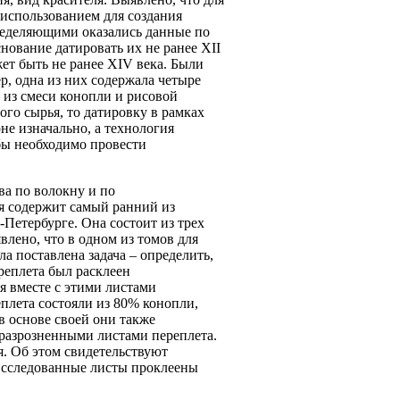
 использованием для создания
пределяющими оказались данные по
снование датировать их не ранее
XII
жет быть не ранее
XIV
века. Были
, одна из них содержала четыре
– из смеси конопли и рисовой
ого сырья, то датировку в рамках
не изначально, а технология
 бы необходимо провести
а по волокну и по
ая содержит самый ранний из
-Петербурге. Она состоит из трех
лено, что в одном из томов для
а поставлена задача – определить,
реплета был расклеен
я вместе с этими листами
плета состояли из 80% конопли,
в основе своей они также
разрозненными листами переплета.
я. Об этом свидетельствуют
 исследованные листы проклеены