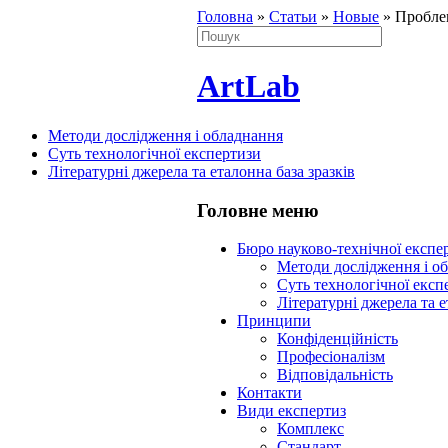
Головна
»
Статьи
»
Новые
»
Проблем
ArtLab
Методи дослідження і обладнання
Суть технологічної експертизи
Літературні джерела та еталонна база зразків
Головне меню
Бюро науково-технічної експ
Методи дослідження і о
Суть технологічної експ
Літературні джерела та е
Принципи
Конфіденційність
Професіоналізм
Відповідальність
Контакти
Види експертиз
Комплекс
Стандарт