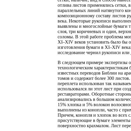
отлива листов применялись сетки, 
параллельных линий натянутого кон
композиционному составу листов ру
века. Некоторые рукописи выполнен
выявлены и многослойные бумаги та
слоя, три коричневых и один, верхн
соломы. В этой работе проблема мог
XI
–
XIV
веков установить было бы о
изготовления бумаги в
XI
–
XIV
века
исследование чернил рукописи или 
В следующем примере экспертизы о
технологическим характеристикам б
известных переводов Библии на араб
томов и содержит более 300 листов
переплета использован так называе
использовался ли этот лист при со
реставраторами. Оборотные стороны
анализировались в большом количес
15% хлопка и 5% волокон волосяног
выполнены из конопли, часто с пр
Причем, конопля и хлопок во всех 
присутствующие в бумаге элементы
поверхностно крахмалом. Лист пере