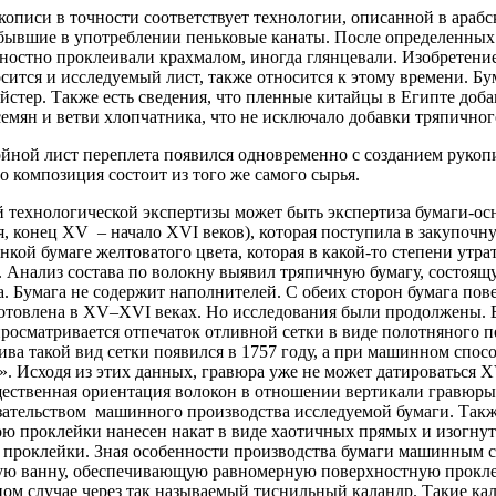
кописи в точности соответствует технологии, описанной в араб
ь бывшие в употреблении пеньковые канаты. После определенны
хностно проклеивали крахмалом, иногда глянцевали. Изобретени
осится и исследуемый лист, также относится к этому времени. Б
йстер. Также есть сведения, что пленные китайцы в Египте доб
семян и ветви хлопчатника, что не исключало добавки тряпичног
ойной лист переплета появился одновременно с созданием рукоп
го композиция состоит из того же самого сырья.
технологической экспертизы может быть экспертиза бумаги-о
я, конец
XV
– начало
XVI
веков), которая поступила в закупоч
нкой бумаге желтоватого цвета, которая в какой-то степени утр
. Анализ состава по волокну выявил тряпичную бумагу, состоящ
. Бумага не содержит наполнителей. С обеих сторон бумага пов
готовлена в
XV
–
XVI
веках. Но исследования были продолжены. 
 просматривается отпечаток отливной сетки в виде полотняного 
ва такой вид сетки появился в 1757 году, а при машинном спосо
». Исходя из этих данных, гравюра уже не может датироваться
X
ственная ориентация волокон в отношении вертикали гравюры,
азательством машинного производства исследуемой бумаги. Та
ою проклейки нанесен накат в виде хаотичных прямых и изогну
я проклейки. Зная особенности производства бумаги машинным 
ную ванну, обеспечивающую равномерную поверхностную проклей
нном случае через так называемый тиснильный каландр. Такие к