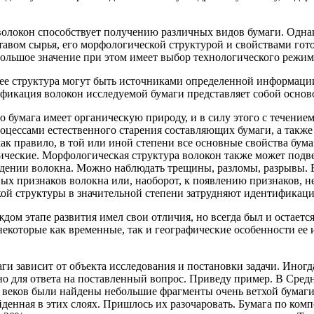
волокон способствует получению различных видов бумаги. Однак
авом сырья, его морфологической структурой и свойствами гото
ольшое значение при этом имеет выбор технологического режим
 ее структура могут быть источниками определенной информаци
ификация волокон исследуемой бумаги представляет собой основ
то бумага имеет органическую природу, и в силу этого с течение
оцессами естественного старения составляющих бумаги, а также
ак правило, в той или иной степени все основные свойства бума
ические. Морфологическая структура волокон также может подв
ждении волокна. Можно наблюдать трещины, разломы, разрывы. 
ых признаков волокна или, наоборот, к появлению признаков, 
ой структуры в значительной степени затрудняют идентификаци
ждом этапе развития имел свои отличия, но всегда был и остает
некоторые как временные, так и географические особенности ее 
ги зависит от объекта исследования и постановки задачи. Иногд
но для ответа на поставленный вопрос. Приведу пример. В Сред
веков были найдены небольшие фрагменты очень ветхой бумаги
айденная в этих слоях. Пришлось их разочаровать. Бумага по ком