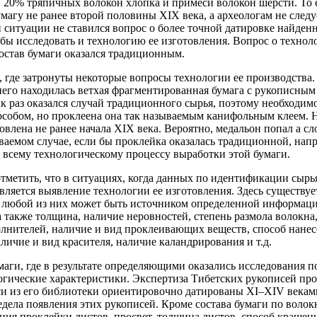
20% тряпичных волокон хлопка и примеси волокон шерсти. То е
умагу не ранее второй половины
XIX
века, а археологам не след
 ситуации не ставился вопрос о более точной датировке найденн
 бы исследовать и технологию ее изготовления. Вопрос о технол
остав бумаги оказался традиционным.
 где затронуты некоторые вопросы технологии ее производства. 
его находилась ветхая фрагментированная бумага с рукописным 
к раз оказался случай традиционного сырья, поэтому необходим
особом, но проклеена она так называемым канифольным клеем. 
овлена не ранее начала
XIX
века. Вероятно, медальон попал а с
ваемом случае, если бы проклейка оказалась традиционной, нап
 всему технологическому процессу выработки этой бумаги.
тметить, что в ситуациях, когда данных по идентификации сыр
ляется выявление технологии ее изготовления. Здесь существуе
к любой из них может быть источником определенной информации
а также толщина, наличие неровностей, степень размола волокна,
олнителей, наличие и вид проклеивающих веществ, способ нане
наличие и вид красителя, наличие каландрирования и т.д.
аги, где в результате определяющими оказались исследования 
огические характеристики. Экспертиза Тибетских рукописей про
и из его библиотеки ориентировочно датированы
XI
–
XIV
векам
едела появления этих рукописей. Кроме состава бумаги по волок
ения проклейки листов, просвет, толщина листов, способ крашени