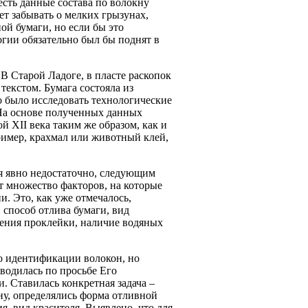
сть данные состава по волокну
ует забывать о мелких грызунах,
ой бумаги, но если бы это
огии обязательно был бы поднят в
В Старой Ладоге, в пласте раскопок
текстом. Бумага состояла из
о было исследовать технологические
На основе полученных данных
лой
XII
века таким же образом, как и
ример, крахмал или животный клей,
ья явно недостаточно, следующим
т множество факторов, на которые
. Это, как уже отмечалось,
 способ отлива бумаги, вид
сения проклейки, наличие водяных
по идентификации волокон, но
водилась по просьбе Его
и. Ставилась конкретная задача –
ну, определялись форма отливной
я, вид красителя. Выявлено, что для