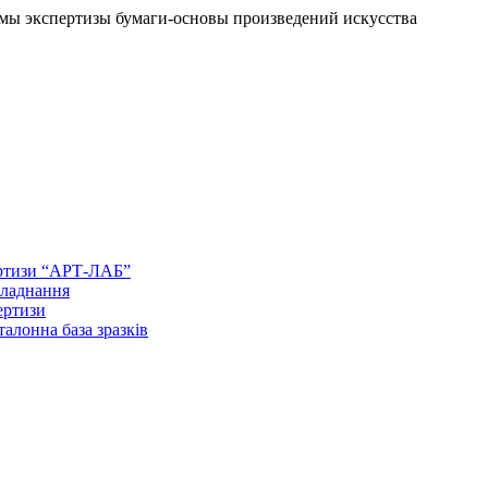
ы экспертизы бумаги-основы произведений искусства
ертизи “АРТ-ЛАБ”
бладнання
ертизи
талонна база зразків