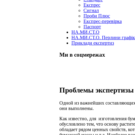
Експрес
Сигнал
Проби Плюс
Експрес-перевірка
Паспорт
НА.МИ.СТ.О
НА.МИ.СТ.О. Перлини графі
Приклади експертиз
Ми в соцмережах
Skip
Проблемы экспертизы 
to
content
Одной из важнейших составляющих а
они выполнены.
Как известно, для изготовления бу
обусловлено тем, что основу расти
обладает рядом ценных свойств, ко
бумажной массы и т.д. Наиболее важ