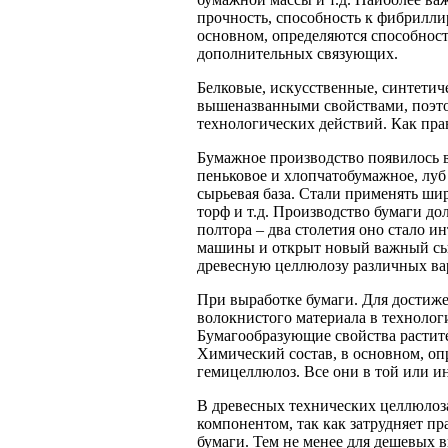
прочность, способность к фибрилл
основном, определяются способност
дополнительных связующих.
Белковые, искусственные, синтетич
вышеназванными свойствами, поэто
технологических действий. Как пра
Бумажное производство появилось 
пеньковое и хлопчатобумажное, луб
сырьевая база. Стали применять шир
торф и т.д. Производство бумаги до
полтора – два столетия оно стало и
машины и открыт новый важный сырь
древесную целлюлозу различных вар
При выработке бумаги. Для достиже
волокнистого материала в технологи
Бумагообразующие свойства растите
Химический состав, в основном, оп
гемицеллюлоз. Все они в той или и
В древесных технических целлюлоза
компонентом, так как затрудняет пр
бумаги. Тем не менее для дешевых 