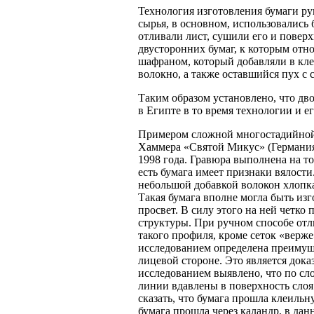
Технология изготовления бумаги ру
сырья, в основном, использовалис
отливали лист, сушили его и повер
двусторонних бумаг, к которым отн
шафраном, который добавляли в кле
волокно, а также оставшийся пух с 
Таким образом установлено, что дв
в Египте в то время технологии и е
Примером сложной многостадийной 
Хаммера «Святой Микус» (Германи
1998 года. Гравюра выполнена на то
есть бумага имеет признаки вялости
небольшой добавкой волокон хлопка
Такая бумага вполне могла быть из
просвет. В силу этого на ней четко
структуры. При ручном способе отли
такого профиля, кроме сеток «верже
исследованием определена преимуще
лицевой стороне. Это является док
исследованием выявлено, что по сл
линии вдавлены в поверхность сло
сказать, что бумага прошла клеиль
бумага прошла через каландр, в да