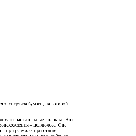
 экспертиза бумаги, на которой
льзуют растительные волокна. Это
происхождения – целлюлоза. Она
 – при размоле, при отливе
ая молекулярная масса, гибкость,