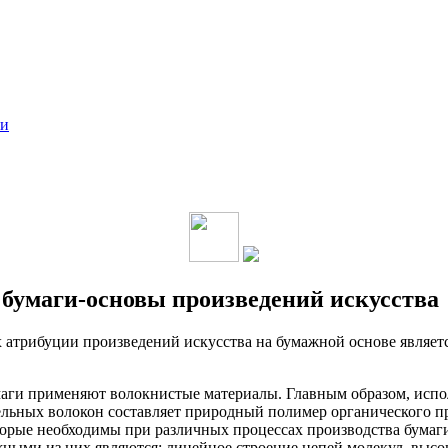
ки
бумаги-основы произведений искусства
трибуции произведений искусства на бумажной основе является
маги применяют волокнистые материалы. Главным образом, испо
тельных волокон составляет природный полимер органического 
торые необходимы при различных процессах производства бумаги
ными из них являются: линейное строение цепей молекул, высок