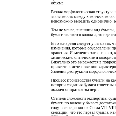
объеме.
Разная морфологическая структура 
зависимость между химическим сост
невозможно выразить однозначно. Б
Тем не менее, внешний вид бумаги,
бумаги являются волокна, то идент
В то же время следует учитывать, ч
изменения, которые обусловлены пр
хранения. Изменения затрагивают, к
химические, оптические и колорист
Визуально это выражается в повре
привести к исчезновению характерн
Явления деструкции морфологическ
Процесс производства бумаги на ка
истории создания бумаги известны 
должен опираться эксперт.
Степень сложности экспертизы бума
бумаги по волокну бывает достаточ
году, в слое раскопок Согда
VII
–
VIII
сенсации, что это первая бумага, н