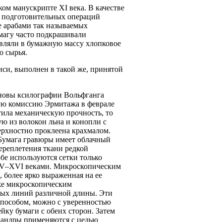
ском манускрипте
XI
века. В качестве
х подготовительных операций
е арабами так называемых
умагу часто подкрашивали
авляли в бумажную массу хлопковое
о сырья.
иси, выполнен в такой же, принятой
сновы ксилографии Вольфганга
ную комиссию Эрмитажа в феврале
атила механическую прочность, то
ую из волокон льна и конопли с
ерхностно проклеена крахмалом.
Бумага гравюры имеет облачный
переплетения ткани редкой
бе используются сетки только
V
–
XVI
веками. Микроскопическим
 более ярко выраженная на ее
кже микроскопическим
тых линий различной длины. Эти
способом, можно с уверенностью
ку бумаги с обеих сторон. Затем
аландры применяются с целью