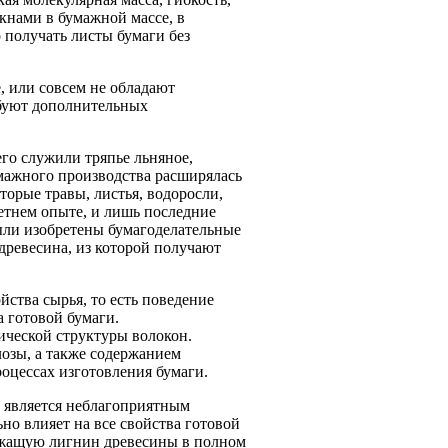
кнами в бумажной массе, в
 получать листы бумаги без
, или совсем не обладают
ебуют дополнительных
го служили тряпье льняное,
умажного производства расширялась
торые травы, листья, водоросли,
летнем опыте, и лишь последние
были изобретены бумагоделательные
древесина, из которой получают
ства сырья, то есть поведение
а готовой бумаги.
ической структуры волокон.
озы, а также содержанием
оцессах изготовления бумаги.
й является неблагоприятным
но влияет на все свойства готовой
ержащую лигнин древесины в полном