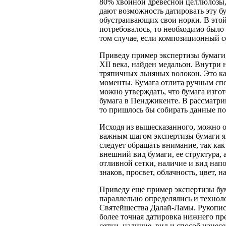
80% хвойной древесной целлюлозы, 
дают возможность датировать эту б
обустраивающих свои норки. В этой
потребовалось, то необходимо было
том случае, если композиционный с
Приведу пример экспертизы бумаги,
XII
века, найден медальон. Внутри н
тряпичных льняных волокон. Это ка
моменты. Бумага отлита ручным сп
можно утверждать, что бумага изгот
бумага в Пенджикенте. В рассматри
то пришлось бы собирать данные по
Исходя из вышесказанного, можно о
важным шагом экспертизы бумаги яв
следует обращать внимание, так ка
внешний вид бумаги, ее структура, 
отливной сетки, наличие и вид нап
знаков, просвет, облачность, цвет, 
Приведу еще пример экспертизы бум
параллельно определялись и технол
Святейшества Далай-Ламы. Рукопис
более точная датировка нижнего пр
сетки, наличие, вид и способ нанес